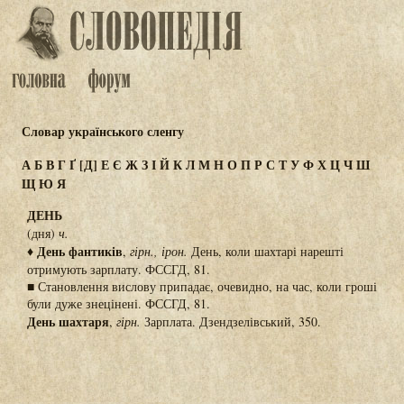
Словар українського сленгу
А
Б
В
Г
Ґ
[Д]
Е
Є
Ж
З
І
Й
К
Л
М
Н
О
П
Р
С
Т
У
Ф
Х
Ц
Ч
Ш
Щ
Ю
Я
ДЕНЬ
(дня)
ч.
♦ День фантиків
,
гірн., ірон.
День, коли шахтарі нарешті
отримують зарплату. ФССГД, 81.
■ Становлення вислову припадає, очевидно, на час, коли гроші
були дуже знецінені. ФССГД, 81.
День шахтаря
,
гірн.
Зарплата. Дзендзелівський, 350.