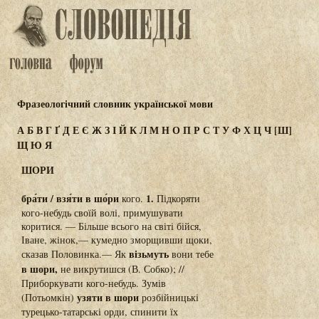
Фразеологічний словник української мови
А
Б
В
Г
Ґ
Д
Е
Є
Ж
З
І
Й
К
Л
М
Н
О
П
Р
С
Т
У
Ф
Х
Ц
Ч
[Ш]
Щ
Ю
Я
ШОРИ
бра́ти / взя́ти в шо́ри
1.
кого.
Підкоряти
кого-небудь своїй волі, примушувати
коритися. — Більше всього на світі бійся,
Іване, жінок,— кумедно зморщивши щоки,
візьмуть
сказав Половинка.— Як
вони тебе
в шори,
не викрутишся (В. Собко); //
Приборкувати кого-небудь. Зумів
узяти в шори
(Потьомкін)
розбійницькі
турецько-татарські орди, спинити їх