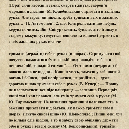
(Юра) сили небесні й земні, смерть і життя, здоров’я
маржини й людини (М. Коцюбинський).
трима́ти в залі́зних
рука́х.
Але зараз, як ніколи, треба
тримати
всіх
в залізних
руках…
(П. Автомонов).
2.
що. Контролювати що-небудь,
керувати чимсь. Він (Снігур) ходить, бувало, літо й зиму в
старому кожушку, годується юшкою та кашею і
держить в
своїх жилавих
руках
величе
трима́ти (держа́ти) себе́ в рука́х (в шо́рах).
Стримувати свої
почуття, намагатися бути спокійним; володіти собою в
незвичайній, складній ситуації. — От з ними (ледарями) й
воюєш мало не щодня .. Кипиш увесь, тамуєш у собі лютий
вогонь і боїшся, щоб не зірватися, не розійтись, і дуже
дорогою ціною
тримаєш себе в руках
(В. Кучер); — Прошу
не клопотатися: все піде найкраще,— запевнив Первоцвіт,
який хоч і хвилювався, але умів
тримати себе в руках
(М.
Ю. Тарновський); Не визнання провини й не ніяковість, а
бажання приховати від батька, як важко
тримати себе в
шорах,
зігнуло синові шию (Ю. Шовкопляс); Пиши мені хоч
по кілька слів щодня, а то я забуду свою обіцянку
держати
себе в руках
і зовсім скисну (М. Коцюбинський).
трима́ти