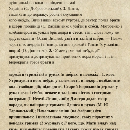
руїнницькі наскоки на південні землі
2.
України (С. Добровольський).
Лаяти,
закликати до порядку, робити слухняним
брати
кого-небудь. Вичитавши всьому гуртові, директор почав
в шори
узя́ти в сто́си.
поодинці (С. Васильченко).
Моторенко з
узяли
в стоси,
комбайнером як
бригадира
так і слова йому не
узя́ти в залі́зні шо́ри.
дадуть сказати (Остап Вишня).
— Невже
Узяти
у залізні
через цих ледарів і п’яниць загине врожай?
їх
шори!
3.
(О. Донченко).
Обмежуючи чиї-небудь дії,
примушувати дотримуватися прийнятих норм моралі і т. ін.
брати в
Бюрократів треба
держа́ти (трима́ти) в рука́х (в шо́рах, в повода́х). 1.
кого.
Утримувати кого-небудь у залежності, в покорі, позбавляти
волі, свободи дій; підкоряти. Старий Бородавкін
держав у
руках
село і сім’ю, неначе в залізних кігтях з гострими
пазурами (І. Нечуй-Левицький); Дмитро додав сестрі
поради, як найкраще
тримати
Дениса
в руках
(М. Ю.
Тарновський); Начальник зміни (на фабриці) був
принциповою і вимогливою людиною, своїх підлеглих
у
поводах тримав
(З журналу); // кого, що. Мати владу над
ким-, чим-небудь; повелівати.
В
своїх дужих
руках тримав