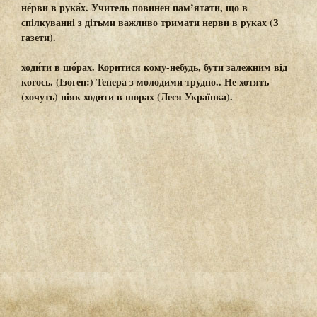
не́рви в рука́х.
Учитель повинен пам’ятати, що в
спілкуванні з дітьми важливо
тримати нерви в руках
(З
газети).
ходи́ти в шо́рах
. Коритися кому-небудь, бути залежним від
когось. (Ізоген:) Тепера з молодими трудно.. Не хотять
(хочуть) ніяк
ходити в шорах
(Леся Українка).