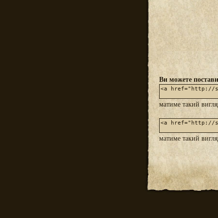
Ви можете постави
матиме такий вигл
матиме такий вигл