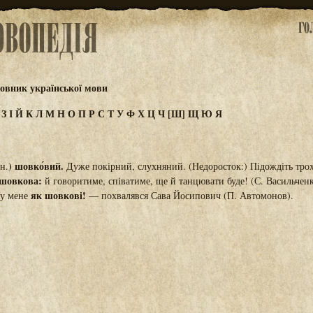
овник української мови
Ж
З
І
Й
К
Л
М
Н
О
П
Р
С
Т
У
Ф
Х
Ц
Ч
[Ш]
Щ
Ю
Я
) шовко́вий.
ін.
Дуже покірний, слухняний. (Недоросток:) Підождіть трох
 шовкова:
й говоритиме, співатиме, ще й танцювати буде! (С. Васильченк
як шовкові!
 у мене
— похвалявся Сава Йосипович (П. Автомонов).