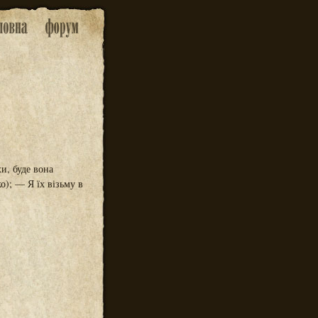
и, буде вона
о); — Я їх візьму в