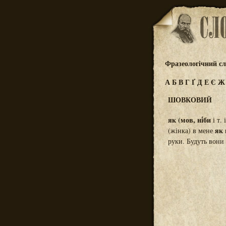
Фразеологічний сл
А
Б
В
Г
Ґ
Д
Е
Є
ШОВКОВИЙ
як (мов, ні́би
і т. 
як
(жінка) в мене
руки. Будуть вони