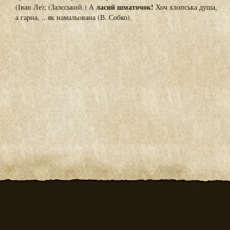
ласий шматочок!
(Іван Ле); (Залєський:) А
Хоч хлопська душа,
а гарна, .. як намальована (В. Собко).