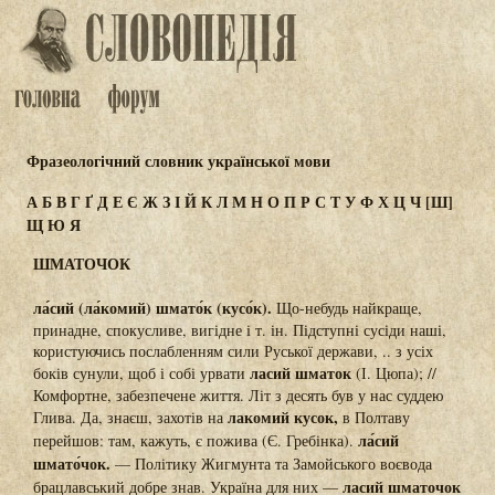
Фразеологічний словник української мови
А
Б
В
Г
Ґ
Д
Е
Є
Ж
З
І
Й
К
Л
М
Н
О
П
Р
С
Т
У
Ф
Х
Ц
Ч
[Ш]
Щ
Ю
Я
ШМАТОЧОК
ла́сий (ла́комий) шмато́к (кусо́к).
Що-небудь найкраще,
принадне, спокусливе, вигідне і т. ін. Підступні сусіди наші,
користуючись послабленням сили Руської держави, .. з усіх
ласий шматок
боків сунули, щоб і собі урвати
(І. Цюпа); //
Комфортне, забезпечене життя. Літ з десять був у нас суддею
лакомий кусок,
Глива. Да, знаєш, захотів на
в Полтаву
ла́сий
перейшов: там, кажуть, є пожива (Є. Гребінка).
шмато́чок.
— Політику Жигмунта та Замойського воєвода
ласий шматочок
брацлавський добре знав. Україна для них —