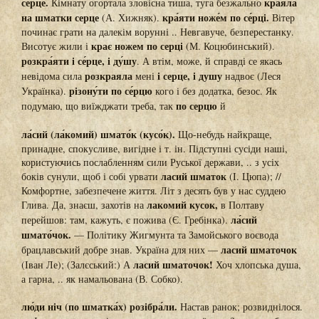
се́рце.
краяла
Кімнату огортала зловісна тиша, туга безжально
на шматки серце
кра́яти ноже́м по се́рці.
(А. Хижняк).
Вітер
починає грати на далекім ворунні .. Невгавуче, безперестанку.
крає ножем по серці
Висотує жили і
(М. Коцюбинський).
розкра́яти і се́рце, і ду́шу
. А втім, може, й справді се якась
розкраяла
і серце, і душу
невідома сила
мені
надвоє (Леся
різону́ти по се́рцю
Українка).
кого і без додатка, безос. Як
по серцю
подумаю, що виїжджати треба, так
й
ла́сий (ла́комий) шмато́к (кусо́к).
Що-небудь найкраще,
принадне, спокусливе, вигідне і т. ін. Підступні сусіди наші,
користуючись послабленням сили Руської держави, .. з усіх
ласий шматок
боків сунули, щоб і собі урвати
(І. Цюпа); //
Комфортне, забезпечене життя. Літ з десять був у нас суддею
лакомий кусок,
Глива. Да, знаєш, захотів на
в Полтаву
ла́сий
перейшов: там, кажуть, є пожива (Є. Гребінка).
шмато́чок.
— Політику Жигмунта та Замойського воєвода
ласий шматочок
брацлавський добре знав. Україна для них —
ласий шматочок!
(Іван Ле); (Залєський:) А
Хоч хлопська душа,
а гарна, .. як намальована (В. Собко).
лю́ди ніч (по шматка́х) розібра́ли.
Настав ранок; розвиднілося.