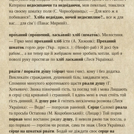
недосипаючи та недоїдаючи,
Катерина
мов пекельні, товклися
на своєму шматку поля (С. Чорнобривець); — Для кого ж я
Хліба недоїдаю, ночей недосипляю?..
побиваюся?..
все ж для
вас… для сім’ї (Панас Мирний)..
про́ханий (про́шений, ласка́вий) хліб (шмато́к).
Милостиня.
проханий хліб
Проханий
— Гірко мені
їсти (А. Хижняк);
шматок
горло дере (Укр.. присл..); (Неофіт-раб:) Я досі був
рабом.., а ви тепер ще й жебраком мене зробить хотіли, щоб я
хліб ласкавий
поволі руку простягав по
(Леся Українка).
рва́ти / порва́ти ду́шу (се́рце)
чию (чиє), кому і без додатка.
Викликати страждання, душевний біль; завдавати мук.
рвали душу
Спомини минулого коротенького щастя
(Г.
Хоткевич); Зника північний гість, та погляд той і мова Лишають
в серці слід кривавий і страшний, І вдень мені в очах стоїть той
душу рве
гість дивний, А
й гнітить нескінчена розмова (Леся
Серце
рвала
Українка); — Води! — попрохав ранений.
Соломії
та просьба Остапова (М. Коцюбинський); (Лицар:) Той порив
порвав
душу,
мені востаннє ржаву
її неволя ржею так посіла, а
що порвало — героїзм чи розпач, сама ти зваж (Леся Українка).
се́рце на шматки́ рва́ти
серце на
. Бодай не діждати своє