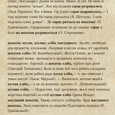
сумує. (Кассандра:) Долон не винен. Винні сії очі, Не вмів їх
серце розривалось
погляд мовити “кохаю”, Хоч від кохання
серце надривалось,
(Леся Українка); Все я бачив; Од усього
— І
тоді журливе слово На папір прохалось (Я. Щоголів); З ким
серце рветься на шматки!
поділить сумні думки? .. Як
(П.
серце
Грабовський); Сердешному чоловікові не до спання:
в
на
шматки розривається
його
(О. Стороженко).
шмато́к (кусо́к, ку́сень) хлі́ба (насу́щного).
Засоби, необхідні
для прожиття, існування. Лекціями я мусив кілька літ заробляти
шматок хліба
(М. Коцюбинський); Життя Олени, як і кожної
селянської жінки, проходило в щоденних клопотах по
шматок хліба,
господарству, боротьбі за
турботі про дітей
(Григорій Тютюнник); Коли ж нема хіті того робить (складати
куска хліба,
відомості), коли робиш ради
— о, яке невеселе і
тяжке життя! (Панас Мирний); — Вивчиться, матиме якийсь
кусень хліба,
— а це не кожному щастить (С. Добровольський).
ку́сник хлі́ба
. — Підростеш, тоді зрозумієш, яка в світі точиться
кусник хліба
жорстока боротьба за отой
(Ірина Вільде).
насу́щний шмато́к.
насущного
Тяжко стогнуть хлібороби. Брак
шматка,
Люта смертність та хвороби Підтинають мужика (П.
Грабовський).