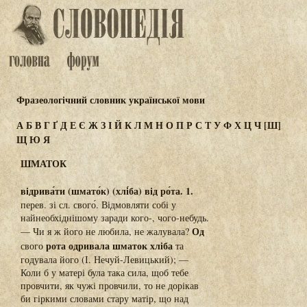
Фразеологічний словник української мови
А
Б
В
Г
Ґ
Д
Е
Є
Ж
З
І
Й
К
Л
М
Н
О
П
Р
С
Т
У
Ф
Х
Ц
Ч
[Ш]
Щ
Ю
Я
ШМАТОК
відрива́ти (шмато́к) (хлі́ба) від ро́та. 1.
перев. зі сл. свого́. Відмовляти собі у
найнеобхіднішому заради кого-, чого-небудь.
Од
— Чи я ж його не любила, не жалувала?
рота одривала шматок хліба
свого
та
годувала його (І. Нечуй-Левицький); —
Коли б у матері була така сила, щоб тебе
провчити, як чужі провчили, то не дорікав
би гіркими словами стару матір, що над