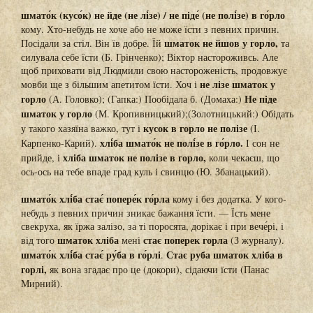
шмато́к (кусо́к) не йде (не лі́зе) / не піде́ (не полі́зе) в го́рло
кому. Хто-небудь не хоче або не може їсти з певних причин.
шматок не йшов у горло,
Посідали за стіл. Він їв добре. Їй
та
силувала себе їсти (Б. Грінченко); Віктор настороживсь. Але
щоб приховати від Людмили свою настороженість, продовжує
не лізе шматок у
мовби ще з більшим апетитом їсти. Хоч і
горло
Не піде
(А. Головко); (Гапка:) Пообідала б. (Домаха:)
шматок у горло
(М. Кропивницький);(Золотницький:) Обідать
кусок в горло не полізе
у такого хазяїна важко, тут і
(І.
хлі́ба шмато́к не полі́зе в го́рло.
Карпенко-Карий).
І сон не
хліба шматок не полізе в горло,
прийде, і
коли чекаєш, що
ось-ось на тебе впаде град куль і свинцю (Ю. Збанацький).
шмато́к хлі́ба стає́ попере́к го́рла
кому і без додатка. У кого-
небудь з певних причин зникає бажання їсти. — Їсть мене
свекруха, як їржа залізо, за ті поросята, дорікає і при вече́рі, і
шматок хліба
стає поперек горла
від того
мені
(З журналу).
шмато́к хлі́ба стає́ ру́ба в го́рлі
Стає руба шматок хліба в
.
горлі,
як вона згадає про це (докори), сідаючи їсти (Панас
Мирний).