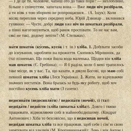
— І де це ти, чоловіче, чапиш ото до такої пори? — незлобливо,
люди ніч розібрали,
більше з співчуттям, запитала вона.— Вже
а ти ніяк з тою зборнею не розпрощаєшся... (А. Іщук); Коли
місяц переплив через середину неба, Юрій Дзвонар .. вклонився
люди
ніч по шматках розібрали,
гулянню: — Чуєте, добрі
вже
а півні нагогошуються, щоб ранок проспівати. То не час вам,
сякі не такі, додому лепіти? (М. Стельмах).
ма́ти шмато́к (ку́сень, кусо́к
) хлі́ба. 1.
і т. ін.
Добувати засоби
до існування, заробляти на прожиття. Схопивсь Мірошник, да
хліба
(та) пізненько, Що поки йшла вода маленька, Щодня він
мав шматок
(Є. Гребінка); — Я б раділа, коли б мені трапилось
маю
таке місце, як у вас. Та, що казати, я дякую Богові, що
собі
шматок хліба
2.
певний
(Леся Українка).
Жити, не відчуваючи
значних нестатків. Вона бралась за будь-яку роботу, щоб хоч
кусень хліба мати
постійно
(З газети).
недосипа́ти (недосипля́ти) / недоспа́ти (ноче́й), (і (та))
недоїда́ти / недої́сти (хлі́ба (шматка́ хлі́ба)).
Довго і тяжко
працювати, відмовляючи собі в найнеобхіднішому. (Кіндрат
недосипав ночей,
Антонович:) Хіба то безсовісно, що я
недоїдав шматка хліба
та все працював, щоб себе і сім’ю свою
зарятувати від злиднів (М. Кропивницький); День і ніч Антон і