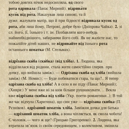
од
тобою довгих нічок недосипляла,
свого
рота одривала
відрива́ти
(Панас Мирний).
кусо́к від ро́та.
Наказував лиш синові, та й
відривала кусок од
дуже, жалувати матір, що й при бідності
рота,
2.
аби лиш йому, Петрові, добре було (Дніпрова Чайка).
зі
сл. його́, її́, ї́хнього і т. ін. Позбавляти кого-небудь
найнеобхіднішого, забираючи його собі. Як не жалієте нас, то
відривайте
від
рота
пожалійте дітей наших, не
їхнього
шматка
останнього
(М. Стельмах).
відрі́зана ски́ба (ски́бка) (від хлі́ба). 1.
Людина, яка
відділилася від родини, стала жити самостійно (перев. про
Одрізана скиба од хліба
дочку, що вийшла заміж). —
(вийшла
заміж) (М. Номис); — Буде побиватися стара, та що?.. Я тепер
одрізана скиба од хліба!
А в село я не піду (Панас Мирний);
(Хивря:) У мене вже ні за ким більше рушникувати. .. Векла
відрізана скибка від хліба
вже
(Укр. поети-романтики..); В той
відрізана скибка
же час відчула (Харитина), що син уже —
(П.
одрі́заний шмато́к хлі́ба.
Рєзніков).
Заміжня дочка для батька
одрізаний шматок хліба,
—
а вона чіпляється, як смола чобота!
2.
Є чоловік,— чого ж ще? (Грицько Григоренко).
Людина, яка
втратила зв’язок із своїм середовищем, з колективом, змінила