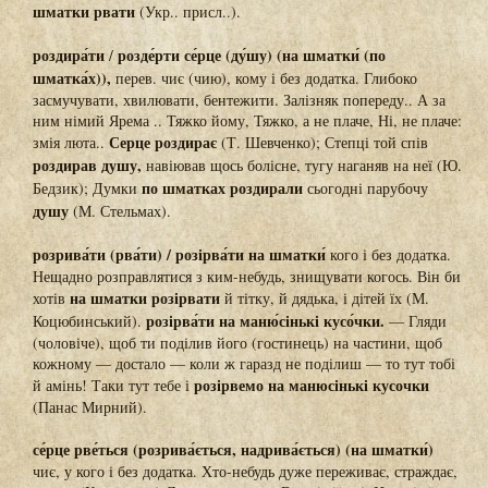
шматки рвати
(Укр.. присл..).
роздира́ти
розде́рти се́рце (ду́шу) (на шматки́ (по
/
шматка́х)),
перев. чиє (чию), кому і без додатка. Глибоко
засмучувати, хвилювати, бентежити. Залізняк попереду.. А за
ним німий Ярема .. Тяжко йому, Тяжко, а не плаче, Ні, не плаче:
Серце роздирає
змія люта..
(Т. Шевченко); Степці той спів
роздирав душу,
навіював щось болісне, тугу наганяв на неї (Ю.
по шматках роздирали
Бедзик); Думки
сьогодні парубочу
душу
(М. Стельмах).
розрива́ти (рва́ти) / розірва́ти на шматки́
кого і без додатка.
Нещадно розправлятися з ким-небудь, знищувати когось. Він би
на шматки розірвати
хотів
й тітку, й дядька, і дітей їх (М.
розірва́ти на маню́сінькі кусо́чки.
Коцюбинський).
— Гляди
(чоловіче), щоб ти поділив його (гостинець) на частини, щоб
кожному — достало — коли ж гаразд не поділиш — то тут тобі
розірвемо на манюсінькі кусочки
й амінь! Таки тут тебе і
(Панас Мирний).
се́рце рве́ться (розрива́ється, надрива́ється) (на шматки́)
чиє, у кого і без додатка. Хто-небудь дуже переживає, страждає,