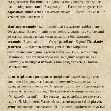
рід діяльності. Він пішов з відділу на іншу роботу і тепер для
відрізана скиба
нас —
(З журналу); — Панас же почуває себе
одрізаною скибою
чи відламаною гілкою… Звісно, і в Гадячі не
з медом працювалося, а
діли́тися оста́ннім (
послі́днім) (шматко́м хлі́ба)
заст.
з ким і
без додатка. Виявляти співчуття, доброту, людяність у ставленні
ділилися
до когось. Брати завжди жили дружно: в біді
останнім
Посліднім
(З усн. мови); — От добрячий цей Карпо?
ділиться
—
..
відказав перший усач (Панас Мирний).
розділи́тись послі́днім куско́м хлі́ба.
— Вони (тесть і теща
Нечипора).. усе старцям подавали, та бідних зодягали, та з
посліднім куском хліба розділялись
неймущим
(Г. Квітка-
Основ’яненко).
кра́яти (рі́зати) / розкра́яти (розрі́зати) се́рце (ду́шу)
кому,
чиє, чию і без додатка. Завдавати кому-небудь страждання,
муки, душевного болю. — От краще помиріться з Олександрою
крайте
серця
та живіть, як люди, у згоді! Не
мого
на старість
ріж
(М. Коцюбинський); — Не говори так, Андрійку, не
мого
серця
ріжуть
(Л. Мартович); Часом, буває, давні втрати і болі
душу
кра́яти на шматки́
солдатську невблаганно (Д. Луценко).