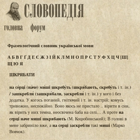
Фразеологічний словник української мови
А
Б
В
Г
Ґ
Д
Е
Є
Ж
З
І
Й
К
Л
М
Н
О
П
Р
С
Т
У
Ф
Х
Ц
Ч
[Ш]
Щ
Ю
Я
ШКРЯБАТИ
на се́рці (на́че) ми́ші шкребу́ть (шкря́бають, скребу́ть
)
і т. ін.
/ зашкребли́ (зашкря́бали, заскребли́
)
і т. ін.
у кого і без
додатка. У когось поганий, гнітючий і т. ін. настрій; комусь
тривожно, неспокійно. Воно якось не пристало .. вірити в сни,
на
як вірить у них темна, неосвічена баба на селі… А проте
серці наче миші шкрябають
(М. Коцюбинський); В голові в
на серці заскребли
миші
мене забриніло вже, а
такі
(Марко
Вовчок).