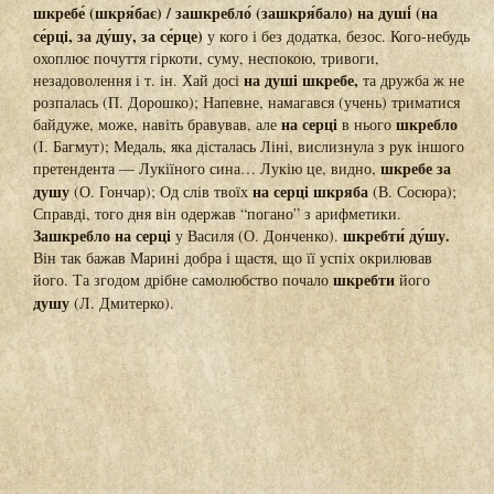
шкребе́ (шкря́бає) / зашкребло́ (зашкря́бало) на душі́ (на
се́рці, за ду́шу, за се́рце)
у кого і без додатка, безос. Кого-небудь
охоплює почуття гіркоти, суму, неспокою, тривоги,
на душі шкребе,
незадоволення і т. ін. Хай досі
та дружба ж не
розпалась (П. Дорошко); Напевне, намагався (учень) триматися
на серці
шкребло
байдуже, може, навіть бравував, але
в нього
(І. Багмут); Медаль, яка дісталась Ліні, вислизнула з рук іншого
шкребе за
претендента — Лукіїного сина… Лукію це, видно,
душу
на серці шкряба
(О. Гончар); Од слів твоїх
(В. Сосюра);
Справді, того дня він одержав “погано” з арифметики.
Зашкребло на серці
шкребти́ ду́шу.
у Василя (О. Донченко).
Він так бажав Марині добра і щастя, що її успіх окрилював
шкребти
його. Та згодом дрібне самолюбство почало
його
душу
(Л. Дмитерко).