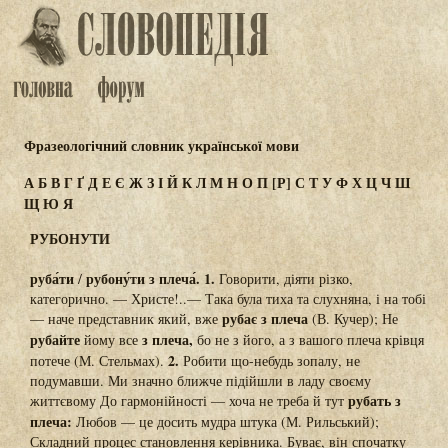
Фразеологічний словник української мови
А
Б
В
Г
Ґ
Д
Е
Є
Ж
З
І
Й
К
Л
М
Н
О
П
[Р]
С
Т
У
Ф
Х
Ц
Ч
Ш
Щ
Ю
Я
РУБОНУТИ
руба́ти
рубону́ти з плеча́. 1.
/
Говорити, діяти різко,
категорично. — Христе!..— Така була тиха та слухняна, і на тобі
рубає з плеча
— наче представник який, вже
(В. Кучер); Не
рубайте
з плеча,
йому все
бо не з його, а з вашого плеча крівця
2.
потече (М. Стельмах).
Робити що-небудь зопалу, не
подумавши. Ми значно ближче підійшли в ладу своєму
рубать з
життєвому До гармонійності — хоча не треба й тут
плеча:
Любов — це досить мудра штука (М. Рильський);
Складний процес становлення керівника. Буває, він спочатку