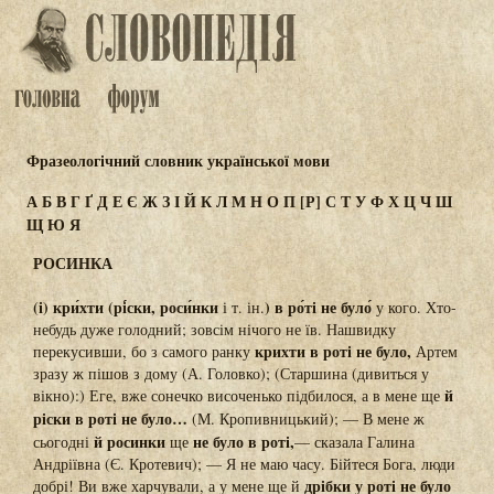
Фразеологічний словник української мови
А
Б
В
Г
Ґ
Д
Е
Є
Ж
З
І
Й
К
Л
М
Н
О
П
[Р]
С
Т
У
Ф
Х
Ц
Ч
Ш
Щ
Ю
Я
РОСИНКА
(і) кри́хти (рі́ски, роси́нки
) в ро́ті не було́
і т. ін.
у кого. Хто-
небудь дуже голодний; зовсім нічого не їв. Нашвидку
крихти в роті не було,
перекусивши, бо з самого ранку
Артем
зразу ж пішов з дому (А. Головко); (Старшина (дивиться у
й
вікно):) Еге, вже сонечко височенько підбилося, а в мене ще
ріски в роті не було…
(М. Кропивницький); — В мене ж
й росинки
не було в роті,
сьогодні
ще
— сказала Галина
Андріївна (Є. Кротевич); — Я не маю часу. Бійтеся Бога, люди
дрібки у роті не було
добрі! Ви вже харчували, а у мене ще й