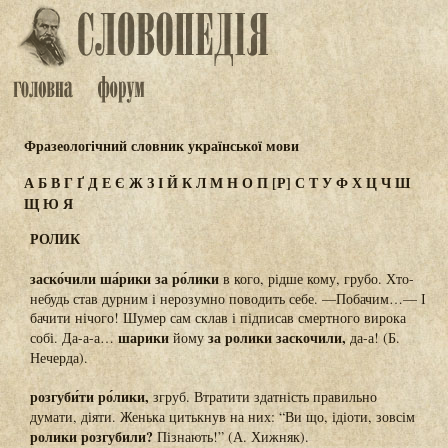
Фразеологічний словник української мови
А
Б
В
Г
Ґ
Д
Е
Є
Ж
З
І
Й
К
Л
М
Н
О
П
[Р]
С
Т
У
Ф
Х
Ц
Ч
Ш
Щ
Ю
Я
РОЛИК
заско́чили ша́рики за ро́лики
в кого, рідше кому, грубо. Хто-
небудь став дурним і нерозумно поводить себе. —Побачим…— І
бачити нічого! Шумер сам склав і підписав смертного вирока
шарики
за ролики заскочили,
собі. Да-а-а…
йому
да-а! (Б.
Нечерда).
розгуби́ти ро́лики,
згруб. Втратити здатність правильно
думати, діяти. Женька цитькнув на них: “Ви що, ідіоти, зовсім
ролики розгубили?
Пізнають!” (А. Хижняк).