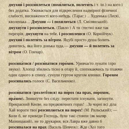
дмухни́ і розси́плеться (похи́литься, полети́ть
)
і т. ін.
на кого і
без додатка. Уживається для підкреслення надмірної фізичної
слабості, виснаженості кого-небудь. (Тарас:) .. Худенька (Леся),
Дмухни — і похилиться
кволенька…
(Л. Смілянський).
дмухну́ти і розси́плеться.
(Павло:) А ти (тестю) вже так
дмухнути
і розсиплешся
перезрів,
на тебе,
(О. Корнійчук).
дмухни́ і полети́ть за ві́тром.
Яцубі просто душа болить
дмухни — й полетить за
дивитись, яка його донька худа,—
вітром
(О. Гончар).
розсипа́тися
розси́патися горо́хом.
/
Уривчасто лунати (про
звуки). Хлопці збились тісно в отару й, спотикаючись та пхаючи
Горохом
один одного в спину, сунули гуртом кругом ялинки.
розсипались
голоси (С. Васильченко).
розси́патися (розлеті́тися) на по́рох (на прах, по́рохом,
пра́хом).
Зникнути без сліду; перестати існувати, загинути.
Прекрасний Києве, на предковічних горах! ..За чорні всі діла
розсиплються на порох!
Хай вороги твої
(М. Рильський); —
Коли б, не приведи Господь, були такі стовпи (як маляр
Мазницький), не то друкарня, вся Лавра вже давно б
розсипалася на прах
(Василь Шевчук); Жде (Хо) того