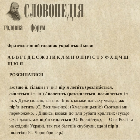
Фразеологічний словник української мови
А
Б
В
Г
Ґ
Д
Е
Є
Ж
З
І
Й
К
Л
М
Н
О
П
[Р]
С
Т
У
Ф
Х
Ц
Ч
Ш
Щ
Ю
Я
РОЗСИПАТИСЯ
аж (що й, ті́льки
) пі́р’я лети́ть (розліта́ється,
і т. ін.
си́плеться
) / полети́ть (розси́плеться, поси́плеться
і т. ін.
і т.
).
аж
ін.
Дуже сильно, завзято. Б’ють козаки панську челядь,
пір’я летить
(С. Васильченко); (Хмельницький:) Сьогодні ми
переможемо… Дивись, козаки почали рубати крилатих (гусар).
аж пір’я сиплеться
Ох, і дають,
(О. Корнійчук); — От в Росії та
що й пір’я
на східній Україні, так там багатіїв скубнули,
полетіло
(С. Чорнобривець).