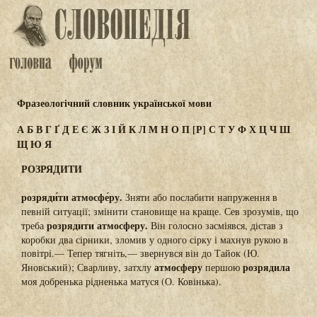
Фразеологічний словник української мови
А
Б
В
Г
Ґ
Д
Е
Є
Ж
З
І
Й
К
Л
М
Н
О
П
[Р]
С
Т
У
Ф
Х
Ц
Ч
Ш
Щ
Ю
Я
РОЗРЯДИТИ
розряди́ти атмосфе́ру.
Зняти або послабити напруження в
певній ситуації; змінити становище на краще. Сев зрозумів, що
розрядити атмосферу.
треба
Він голосно засміявся, дістав з
коробки два сірники, зломив у одного сірку і махнув рукою в
повітрі.— Тепер тягніть,— звернувся він до Тайок (Ю.
атмосферу
розрядила
Яновський); Сварливу, затхлу
першою
моя добренька рідненька матуся (О. Ковінька).