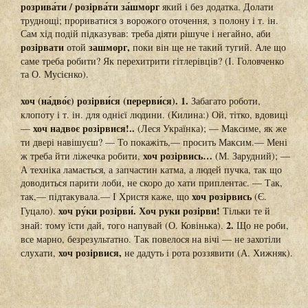
розрива́ти / розірва́ти за́шморг
який і без додатка. Долати
труднощі; прориватися з ворожого оточення, з полону і т. ін.
Сам хід подій підказував: треба діяти рішуче і негайно, аби
розірвати
зашморг,
отой
поки він ще не такий тугий. Але що
саме треба робити? Як перехитрити гітлерівців? (І. Головченко
та О. Мусієнко).
хоч (на́дво́є) розірви́ся (перерви́ся). 1.
Забагато роботи,
клопоту і т. ін. для однієї людини. (Килина:) Ой, тітко, вдовиці
хоч надвоє розірвися!..
—
(Леся Українка); — Максиме, як же
ти двері навішуєш? — То покажіть,— просить Максим.— Мені
хоч розірвись…
ж треба йти ліжечка робити,
(М. Зарудний); —
А техніка ламається, а запчастин катма, а людей пучка, так що
доводиться парити лоби, не скоро до хати приплентає. — Так,
хоч розірвись
так,— підтакувала.— І Христя каже, що
(Є.
хоч ру́ки розірви́. Хоч руки розірви!
Гуцало).
Тільки те й
2.
знай: тому їсти дай, того напувай (О. Ковінька).
Що не роби,
все марно, безрезультатно. Так повелося на вічі — не захотіли
хоч розірвися,
слухати,
не дадуть і рота роззявити (А. Хижняк).