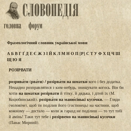
Фразеологічний словник української мови
А
Б
В
Г
Ґ
Д
Е
Є
Ж
З
І
Й
К
Л
М
Н
О
П
[Р]
С
Т
У
Ф
Х
Ц
Ч
Ш
Щ
Ю
Я
РОЗІРВАТИ
розрива́ти (рва́ти) / розірва́ти на шматки́
кого і без додатка.
Нещадно розправлятися з ким-небудь, знищувати когось. Він би
на шматки розірвати
хотів
й тітку, й дядька, і дітей їх (М.
розірва́ти на маню́сінькі кусо́чки.
Коцюбинський).
— Гляди
(чоловіче), щоб ти поділив його (гостинець) на частини, щоб
кожному — достало — коли ж гаразд не поділиш — то тут тобі
розірвемо на манюсінькі кусочки
й амінь! Таки тут тебе і
(Панас Мирний).