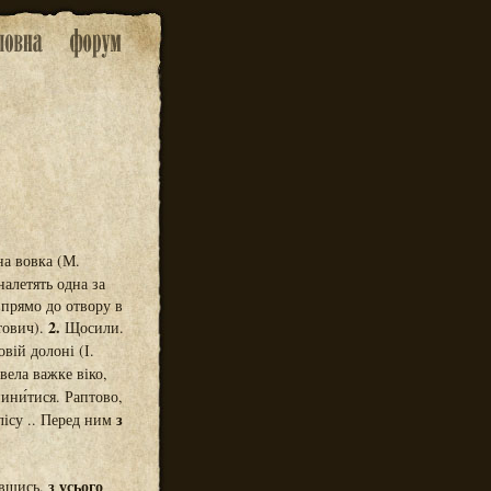
а вовка (М.
алетять одна за
прямо до отвору в
2.
тович).
Щосили.
вій долоні (І.
вела важке віко,
пини́тися. Раптово,
з
лісу .. Перед ним
з усього
лившись,