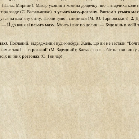
 (Панас Мирний); Макар ухопив з комина дощечку, що Титарчиха коле на
з усьо́го ма́ху-розго́ну.
з усього мах
тіра ззаду (С. Васильченко).
Раптом
2.
вся на кам’яну стіну. Набив ґулю і спинився (М. Ю. Тарновський).
Ду
зі всього маху.
у — Й до коня
Мчить і виє по долині — Буде кінь в моїй 
нах).
Посланий, відряджений куди-небудь. Жаль, що ви не застали “Волги
в розгоні!
ками: таксі —
(М. Зарудний); Батько зараз забіг на хвилинку 
розгонах
воїх вічних
(О. Гончар).