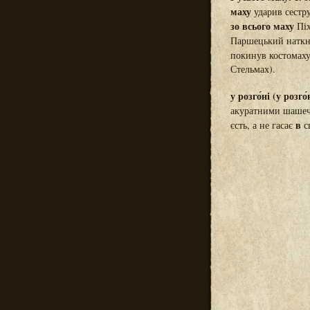
маху
ударив сестру
зо всього маху
Піх
Паршецький наткну
покинув костомах
Стельмах).
у розго́ні (у розго́
акуратними шашеч
в
єсть, а не гасає
с