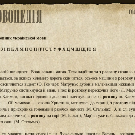
овник української мови
Ж
З
І
Й
К
Л
М
Н
О
П
[Р]
С
Т
У
Ф
Х
Ц
Ч
Ш
Щ
Ю
Я
з розгону
вній швидкості. Вовк лежав і чигав. Теля надбігло та
скочило н
з розгону
ається, за якийсь кілометр дорога скінчиться, ось-ось машини
н
розсиплються вщент (О. Гончар); Матруньо дубонів маленькими ніжками 
із розгону
. Матруньо спотикнувся й впав, а пес
перескочив його (Л. Мар
з розгону
 з Климом, високо піднявши долоню і плеснувши нею
по Климо
з розгону
; — Ой мамочко! — ожила Христина, метнулась до скрині,
під
3.
пила з прискринка тоненький разочок намиста (М. Стельмах).
зі сл. зу
з розгону
(два хлопчики)
на горі (М. Бажан); Мар’ян уже наближався до 
я сани (М. Стельмах).
і сл. уда́рити, наткну́тися і т. ін. Дуже сильно, щосили. Василь.., розпа