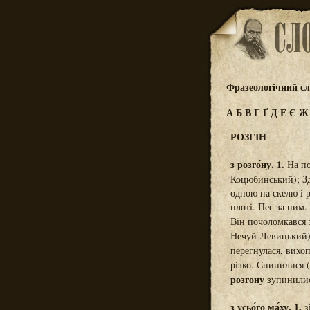
Фразеологічний сл
А
Б
В
Г
Ґ
Д
Е
Є
РОЗГІН
з розго́ну. 1.
На по
Коцюбинський); Зд
одною на скелю і 
плоті. Пес за ним
Він почоломкався
Нечуй-Левицький)
перегнулася, вихо
різко. Спинилися 
розгону
зупинилис
з усьо́го ма́ху. 1.
з