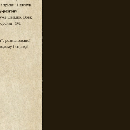
 тріски, і ляснув
у-розгону
же швидко. Вовк
торбині! (М.
”, розмальованої
додому і справді