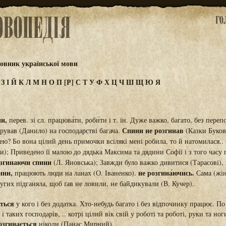
овник української мови
Ж
З
І
Й
К
Л
М
Н
О
П
[Р]
С
Т
У
Ф
Х
Ц
Ч
Ш
Щ
Ю
Я
ни,
перев. зі сл. працюва́ти, роби́ти і т. ін. Дуже важко, багато, без пер
Спини не розгинав
арував (Данило) на господарстві багача.
(Казки Буков
ею? Бо вона цілий день примочки всілякі мені робила, то й натомилася..
ти); Приведено її малою до дядька Максима та дядини Софії і з того часу
озгинаючи спини
(Л. Яновська); Завжди було важко дивитися (Тарасові), я
ини,
не розгина́ючись.
працюють люди на ланах (О. Іваненко).
Сама (жі
угих підганяла, щоб ґав не ловили, не байдикували (В. Кучер).
ється
у кого і без додатка. Хто-небудь багато і без відпочинку працює. П
і таких господарів, .. котрі цілий вік свій у роботі та роботі, руки та но
озгинається
ніколи (Панас Мирний).