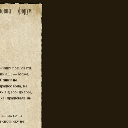
епочинку працювати.
ини..); — Може,
Спини не
 працює вона, не
к від зорі до зорі,
не
нка) працювала
о наших селах
ги спочинку не