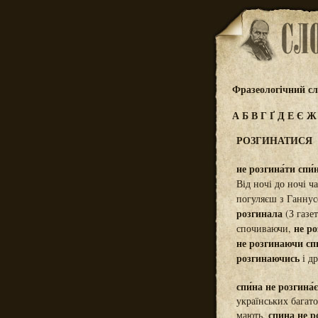
Фразеологічний сл
А
Б
В
Г
Ґ
Д
Е
Є
РОЗГИНАТИСЯ
не розгина́ти спи́
Від ночі до ночі ч
погуляєш з Ганнус
розгинала
(З газе
не р
спочиваючи,
не розгинаючи сп
розгинаючись
і др
спи́на не розгина́
українських багато 
спина не р
мають,