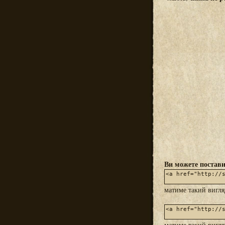
Ви можете постави
матиме такий вигл
матиме такий вигл