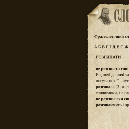
Фразеологічний сл
А
Б
В
Г
Ґ
Д
Е
Є
РОЗГИНАТИ
не розгина́ти спи́
Від ночі до ночі ч
погуляєш з Ганнус
розгинала
(З газе
не р
спочиваючи,
не розгинаючи сп
розгинаючись
і др