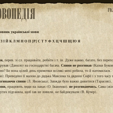
овник української мови
Ж
З
І
Й
К
Л
М
Н
О
П
[Р]
С
Т
У
Ф
Х
Ц
Ч
Ш
Щ
Ю
Я
ни,
перев. зі сл. працюва́ти, роби́ти і т. ін. Дуже важко, багато, без пер
Спини не розгинав
арував (Данило) на господарстві багача.
(Казки Буков
ею? Бо вона цілий день примочки всілякі мені робила, то й натомилася..
ти); Приведено її малою до дядька Максима та дядини Софії і з того часу
озгинаючи спини
(Л. Яновська); Завжди було важко дивитися (Тарасові), я
ини,
не розгина́ючись.
працюють люди на ланах (О. Іваненко).
Сама (жі
угих підганяла, щоб ґав не ловили, не байдикували (В. Кучер).