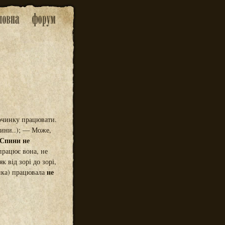
епочинку працювати.
ини..); — Може,
Спини не
 працює вона, не
к від зорі до зорі,
не
нка) працювала