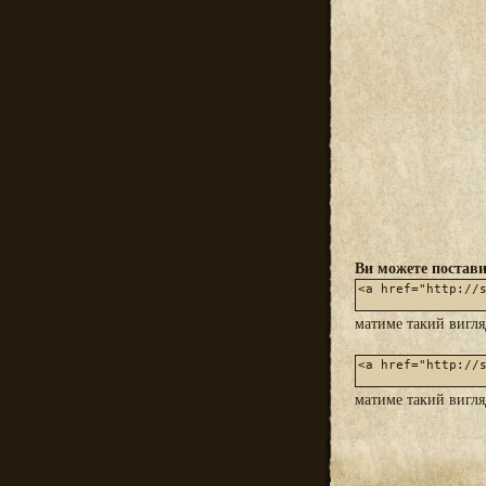
Ви можете постави
матиме такий вигл
матиме такий вигл