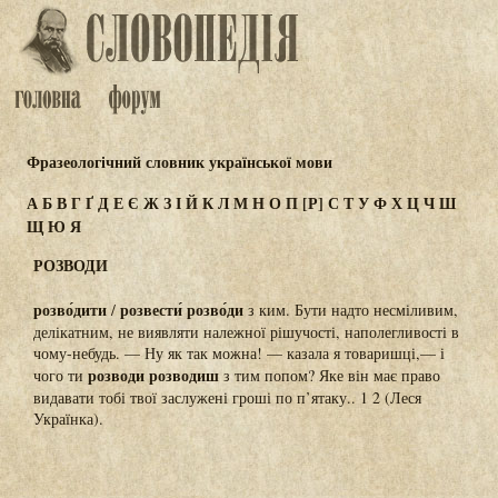
Фразеологічний словник української мови
А
Б
В
Г
Ґ
Д
Е
Є
Ж
З
І
Й
К
Л
М
Н
О
П
[Р]
С
Т
У
Ф
Х
Ц
Ч
Ш
Щ
Ю
Я
РОЗВОДИ
розво́дити
розвести́ розво́ди
/
з ким. Бути надто несміливим,
делікатним, не виявляти належної рішучості, наполегливості в
чому-небудь. — Ну як так можна! — казала я товаришці,— і
розводи розводиш
чого ти
з тим попом? Яке він має право
видавати тобі твої заслужені гроші по п’ятаку.. 1 2 (Леся
Українка).