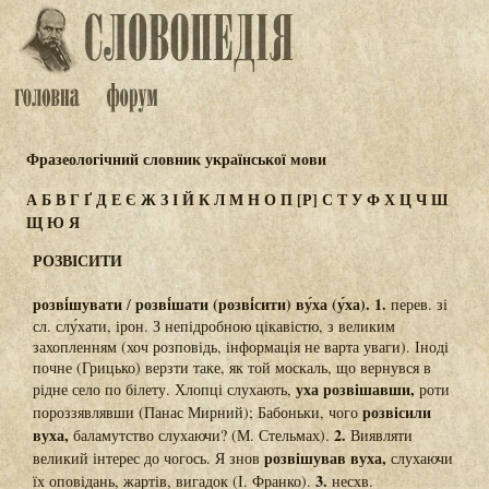
Фразеологічний словник української мови
А
Б
В
Г
Ґ
Д
Е
Є
Ж
З
І
Й
К
Л
М
Н
О
П
[Р]
С
Т
У
Ф
Х
Ц
Ч
Ш
Щ
Ю
Я
РОЗВІСИТИ
розві́шувати
розві́шати (розві́сити) ву́ха (у́ха). 1.
/
перев. зі
сл. слу́хати, ірон. З непідробною цікавістю, з великим
захопленням (хоч розповідь, інформація не варта уваги). Іноді
почне (Грицько) верзти таке, як той москаль, що вернувся в
уха розвішавши,
рідне село по білету. Хлопці слухають,
роти
розвісили
пороззявлявши (Панас Мирний); Бабоньки, чого
вуха,
2.
баламутство слухаючи? (М. Стельмах).
Виявляти
розвішував вуха,
великий інтерес до чогось. Я знов
слухаючи
3.
їх оповідань, жартів, вигадок (І. Франко).
несхв.