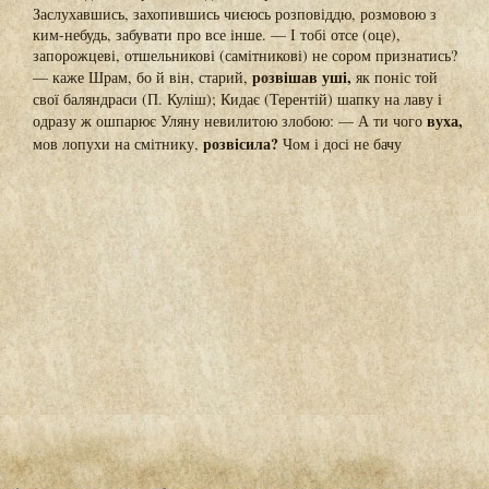
Заслухавшись, захопившись чиєюсь розповіддю, розмовою з
ким-небудь, забувати про все інше. — І тобі отсе (оце),
запорожцеві, отшельникові (самітникові) не сором признатись?
розвішав уші,
— каже Шрам, бо й він, старий,
як поніс той
свої баляндраси (П. Куліш); Кидає (Терентій) шапку на лаву і
вуха,
одразу ж ошпарює Уляну невилитою злобою: — А ти чого
розвісила?
мов лопухи на смітнику,
Чом і досі не бачу