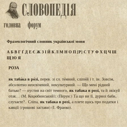
Фразеологічний словник української мови
А
Б
В
Г
Ґ
Д
Е
Є
Ж
З
І
Й
К
Л
М
Н
О
П
[Р]
С
Т
У
Ф
Х
Ц
Ч
Ш
Щ
Ю
Я
РОЗА
як таба́ка в ро́зі,
перев. зі сл. те́мний, сліпи́й і т. ін. Зовсім,
абсолютно неосвічений, некультурний. — Що мені рідний
як табака в розі,
батько? — пустив на світ темного,
та й звікуй
отак… (М. Коцюбинський); (Перун:) Та що ви її, дурної баби,
як табака в розі,
слухаєте?.. Сліпа,
а плете щось про податки і
кавції (грошові застави) (І. Франко).