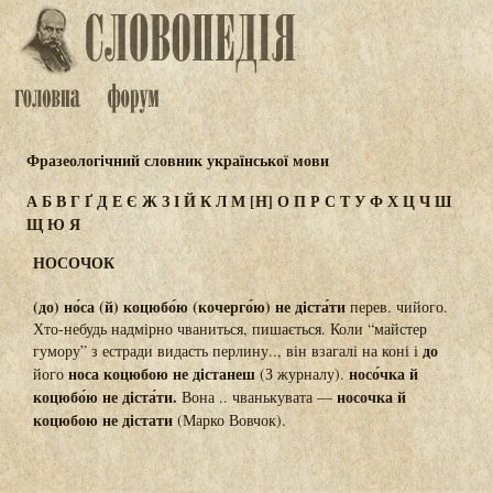
Фразеологічний словник української мови
А
Б
В
Г
Ґ
Д
Е
Є
Ж
З
І
Й
К
Л
М
[Н]
О
П
Р
С
Т
У
Ф
Х
Ц
Ч
Ш
Щ
Ю
Я
НОСОЧОК
(до) но́са (й) коцюбо́ю (кочерго́ю) не діста́ти
перев. чийого.
Хто-небудь надмірно чваниться, пишається. Коли “майстер
до
гумору” з естради видасть перлину.., він взагалі на коні і
носа коцюбою не дістанеш
носо́чка й
його
(З журналу).
коцюбо́ю не діста́ти.
носочка й
Вона .. чванькувата —
коцюбою не дістати
(Марко Вовчок).