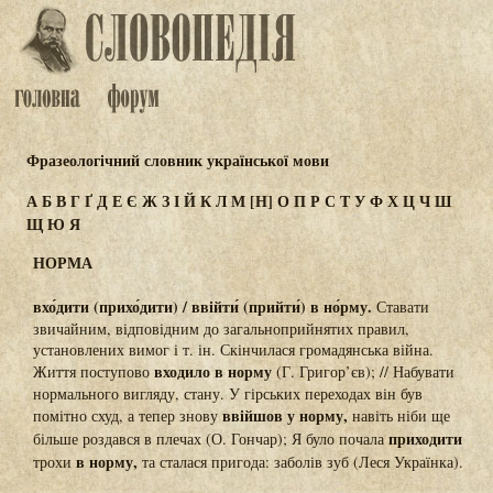
Фразеологічний словник української мови
А
Б
В
Г
Ґ
Д
Е
Є
Ж
З
І
Й
К
Л
М
[Н]
О
П
Р
С
Т
У
Ф
Х
Ц
Ч
Ш
Щ
Ю
Я
НОРМА
вхо́дити (прихо́дити) / ввійти́ (прийти́) в но́рму.
Ставати
звичайним, відповідним до загальноприйнятих правил,
установлених вимог і т. ін. Скінчилася громадянська війна.
входило в норму
Життя поступово
(Г. Григор’єв); // Набувати
нормального вигляду, стану. У гірських переходах він був
ввійшов у норму,
помітно схуд, а тепер знову
навіть ніби ще
приходити
більше роздався в плечах (О. Гончар); Я було почала
в норму,
трохи
та сталася пригода: заболів зуб (Леся Українка).