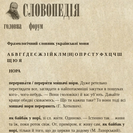
Фразеологічний словник української мови
А
Б
В
Г
Ґ
Д
Е
Є
Ж
З
І
Й
К
Л
М
[Н]
О
П
Р
С
Т
У
Ф
Х
Ц
Ч
Ш
Щ
Ю
Я
НОРА
перерива́ти / перери́ти ми́шачі но́ри.
Дуже ретельно
переглядати все, заглядати в найпотаємніші закутки в пошуках
кого-, чого-небудь. — Вони (чоловіки) й вас уб’ють. Давайте
краще обидві сховаємось.— Що ти кажеш таке? То вони тоді всі
мишачі нори перериють
(Г. Хоткевич).
як байба́к у норі́,
зі сл. жи́ти. Одиноко. — Істинно так… живи
як байбак у
та їж, поки роток свіж. От, приміром, я: живу сам,
норі,
тільки й того, що до церкви та додому (М. Лазорський).