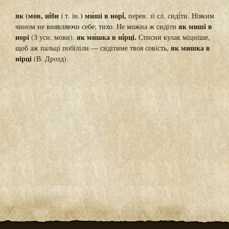
як (мов, ні́би
) ми́ші в норі́,
і т. ін.
перев. зі сл. сиді́ти. Ніяким
як миші в
чином не виявляючи себе; тихо. Не можна ж сидіти
норі
як ми́шка в ні́рці.
(З усн. мови).
Стисни кулак міцніше,
як мишка в
щоб аж пальці побіліли — сидітиме твоя совість,
нірці
(В. Дрозд).