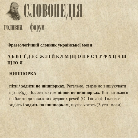
Фразеологічний словник української мови
А
Б
В
Г
Ґ
Д
Е
Є
Ж
З
І
Й
К
Л
М
[Н]
О
П
Р
С
Т
У
Ф
Х
Ц
Ч
Ш
Щ
Ю
Я
НИШПОРКА
піти́ / ходи́ти по ни́шпорках.
Ретельно, старанно вишукувати
пішов по нишпорках.
що-небудь. Блаженко сам
Він натикався
на багато дивовижних чудових речей (О. Гончар); Гнат все
ходить по нишпоркам,
ходить і
шугає чогось (З усн. мови).