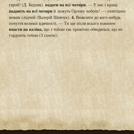
па́дати на всі чоти́ри.
герой! (Д. Бедзик).
— У нас і кращі
падають на всі чотири
й лижуть Орлову чоботи! — зловтішно
4.
мовив слідчий (Валерій Шевчук).
Виявляти до кого-небудь
почуття великої вдячності. — Ти ще після всього повинен
впасти на коліна,
що з тобою так привітно обходяться, що не
гордують тобою (З газети).