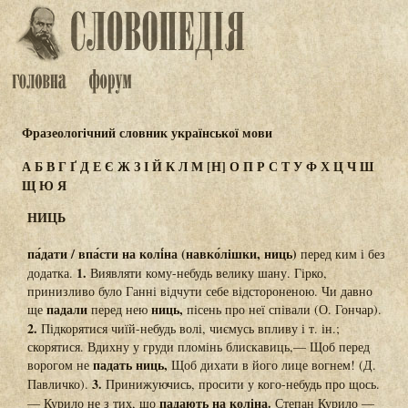
Фразеологічний словник української мови
А
Б
В
Г
Ґ
Д
Е
Є
Ж
З
І
Й
К
Л
М
[Н]
О
П
Р
С
Т
У
Ф
Х
Ц
Ч
Ш
Щ
Ю
Я
НИЦЬ
па́дати / впа́сти на колі́на (навко́лішки, ниць)
перед ким і без
1.
додатка.
Виявляти кому-небудь велику шану. Гірко,
принизливо було Ганні відчути себе відстороненою. Чи давно
падали
ниць,
ще
перед нею
пісень про неї співали (О. Гончар).
2.
Підкорятися чиїй-небудь волі, чиємусь впливу і т. ін.;
скорятися. Вдихну у груди пломінь блискавиць,— Щоб перед
падать ниць,
ворогом не
Щоб дихати в його лице вогнем! (Д.
3.
Павличко).
Принижуючись, просити у кого-небудь про щось.
падають на коліна.
— Курило не з тих, що
Степан Курило —