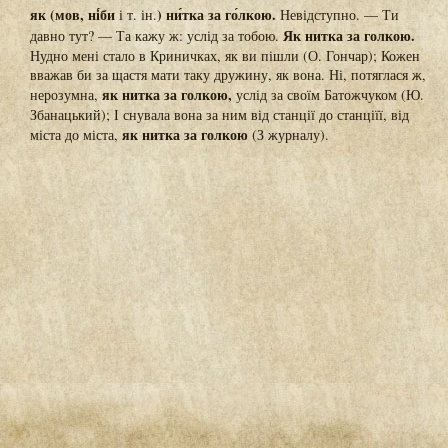
як (мов, ні́би
) ни́тка за го́лкою.
і т. ін.
Невідступно. — Ти
Як нитка за голкою.
давно тут? — Та кажу ж: услід за тобою.
Нудно мені стало в Криничках, як ви пішли (О. Гончар); Кожен
вважав би за щастя мати таку дружину, як вона. Ні, потяглася ж,
як нитка за голкою,
нерозумна,
услід за своїм Батожчуком (Ю.
Збанацький); І снувала вона за ним від станції до станціїї, від
як нитка за голкою
міста до міста,
(З журналу).