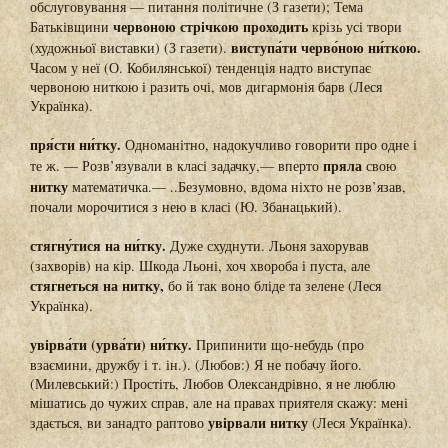
обслуговування — питання політичне (З газети); Тема
червоною стрічкою проходить
Батьківщини
крізь усі твори
виступа́ти черво́ною ни́ткою.
(художньої виставки) (З газети).
Часом у неї (О. Кобилянської) тенденція надто виступає
червоною ниткою і разить очі, мов дигармонія барв (Леся
Українка).
пря́сти ни́тку.
Одноманітно, надокучливо говорити про одне і
пряла
те ж. — Розв’язували в класі задачку,— вперто
свою
нитку
математичка.— ..Безумовно, вдома ніхто не розв’язав,
почали морочитися з нею в класі (Ю. Збанацький).
стягну́тися на ни́тку.
Дуже схуднути. Льоня захорував
(захворів) на кір. Шкода Льоні, хоч хвороба і пуста, але
стягнеться на нитку,
бо й так воно бліде та зелене (Леся
Українка).
увірва́ти (урва́ти) ни́тку.
Припинити що-небудь (про
взаємини, дружбу і т. ін.). (Любов:) Я не побачу його.
(Милевський:) Простіть, Любов Олександрівно, я не люблю
мішатись до чужих справ, але на правах приятеля скажу: мені
увірвали нитку
здається, ви занадто раптово
(Леся Українка).