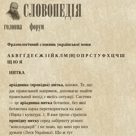
Фразеологічний словник української мови
А
Б
В
Г
Ґ
Д
Е
Є
Ж
З
І
Й
К
Л
М
[Н]
О
П
Р
С
Т
У
Ф
Х
Ц
Ч
Ш
Щ
Ю
Я
НИТКА
аріа́днина (провідна́) ни́тка,
книжн. Те, що
дає правильний напрямок, допомагає знайти
правильний вихід з якоїсь ситуації. Система
аріаднина нитка
— це
ботаніки, без якої
ботанічна наука перетворюється на хаос
(Наука і культура..); Я вже трохи стратила
провідну нитку
серед лабіринту різних
“консолідацій” і не знаю, що мені про них
думати (Леся Українка); Що ж тут