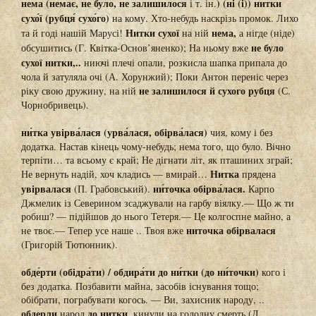
нема́ (нема́є, не було́, не залиши́лося
) (ні (і)) ни́тки
і т. ін.
сухо́ї (рубця́ сухо́го)
на кому. Хто-небудь наскрізь промок. Лихо
Нитки сухої
нема,
та й годі нашій Марусі!
на ній
а нігде (ніде)
не було
обсушитись (Г. Квітка-Основ’яненко); На ньому вже
сухої нитки,..
ниючі плечі опали, розкисла шапка припала до
чола й затуляла очі (А. Хорунжий); Поки Антон переніс через
не залишилося й сухого рубця
ріку свою дружину, на ній
(С.
Чорнобривець).
ни́тка увірва́лася (урва́лася, обірва́лася)
чия, кому і без
додатка. Настав кінець чому-небудь; нема того, що було. Вічно
терпіти… та всьому є край; Не дігнати літ, як пташиних зграй;
Нитка
Не вернуть надій, хоч кладись — вмирай…
прядена
увірвалася
ни́точка обірва́лася.
(П. Грабовський).
Карпо
Джмелик із Северином зсаджували на гарбу віялку.— Що ж ти
робиш? — підійшов до нього Тетеря.— Це колгоспне майно, а
ниточка обірвалася
не твоє.— Тепер усе наше .. Твоя вже
(Григорій Тютюнник).
обде́рти (обідра́ти) / обдира́ти до ни́тки (до ни́точки)
кого і
без додатка. Позбавити майна, засобів існування тощо;
обібрати, пограбувати когось. — Ви, захисник народу, ..
обдерли
до нитки,
народ
кинули на голодну смерть (Л.