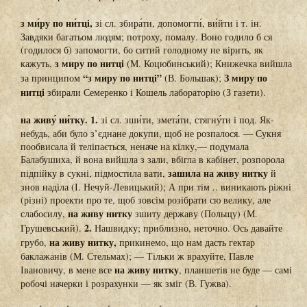
з ми́ру по ни́тці,
зі сл. збира́ти, допомогти́, ви́йти і т. ін.
Завдяки багатьом людям; потроху, помалу. Воно годило б ся
(годилося б) запомогти, бо ситий голодному не вірить, як
з миру по нитці
кажуть,
(М. Коцюбинський); Книжечка вийшла
“з миру по нитці”
З миру по
за принципом
(В. Большак);
нитці
збирали Семеренко і Кошель лабораторію (З газети).
на живу́ ни́тку. 1.
зі сл. зши́ти, змета́ти, стягну́ти і под. Як-
небудь, аби було з’єднане докупи, щоб не розпалося. — Сукня
пообвисала й теліпається, неначе на кілку,— подумала
Балабушиха, й вона вийшла з зали, вбігла в кабінет, розпорола
зашила на живу нитку
підпійку в сукні, підмостила вати,
й
знов наділа (І. Нечуй-Левицький); А при тім .. виникають ріжні
(різні) проекти про те, щоб зовсім розібрати сю велику, але
на живу нитку
слабосилу,
зшиту державу (Польщу) (М.
2.
Грушевський).
Нашвидку; приблизно, неточно. Ось давайте
на живу нитку,
грубо,
прикинемо, що нам дасть гектар
баклажанів (М. Стельмах); — Тільки ж врахуйте, Павле
на живу нитку
Івановичу, в мене все
, планшетів не буде — самі
робочі начерки і розрахунки — як зміг (В. Гужва).