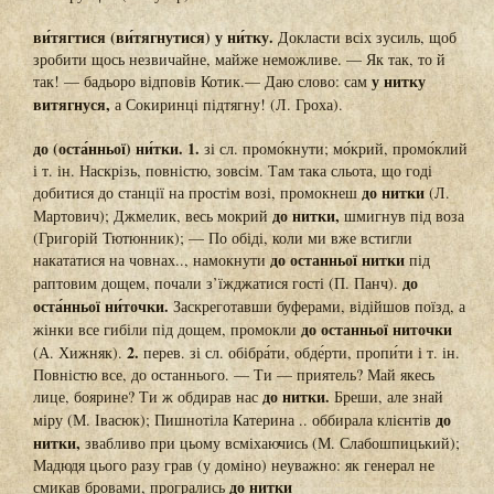
ви́тягтися (ви́тягнутися) у ни́тку.
Докласти всіх зусиль, щоб
зробити щось незвичайне, майже неможливе. — Як так, то й
у нитку
так! — бадьоро відповів Котик.— Даю слово: сам
витягнуся,
а Сокиринці підтягну! (Л. Гроха).
до (оста́нньої) ни́тки. 1.
зі сл. промо́кнути; мо́крий, промо́клий
і т. ін. Наскрізь, повністю, зовсім. Там така сльота, що годі
до нитки
добитися до станції на простім возі, промокнеш
(Л.
до нитки,
Мартович); Джмелик, весь мокрий
шмигнув під воза
(Григорій Тютюнник); — По обіді, коли ми вже встигли
до останньої нитки
накататися на човнах.., намокнути
під
до
раптовим дощем, почали з’їжджатися гості (П. Панч).
оста́нньої ни́точки.
Заскреготавши буферами, відійшов поїзд, а
до останньої ниточки
жінки все гибіли під дощем, промокли
2.
(А. Хижняк).
перев. зі сл. обібра́ти, обде́рти, пропи́ти і т. ін.
Повністю все, до останнього. — Ти — приятель? Май якесь
до нитки.
лице, боярине? Ти ж обдирав нас
Бреши, але знай
до
міру (М. Івасюк); Пишнотіла Катерина .. оббирала клієнтів
нитки,
звабливо при цьому всміхаючись (М. Слабошпицький);
Мадюдя цього разу грав (у доміно) неуважно: як генерал не
до нитки
смикав бровами, програлись