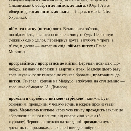
обде́рти до ни́тки, до ша́га.
Смілянський).
(Юда:) А я ж
обдерти
до нитки,
до шага
дався
— і що ж я мав?.. (Леся
Українка).
пійма́ти ни́тку (нитки́)
чого. Встановити зв’язок,
послідовність, виявити основне в чому-небудь. Перекинув
(Чижик) одно (діло), перевернув друге, заглянув у третє, в
піймав нитку
п’яте, в десяте — натрапив слід,
(Панас
Мирний).
програва́тись / програ́тись до ни́тки
. Втрачати повністю що-
небудь, зазнаючи поразки в азартних іграх. Мадюдя цього разу
програлись до
грав неуважно: як генерал не смикав бровами,
нитки.
Генерал і кричав на Мадюдю, і жбурляв на стіл доміно —
того наче обмарило (А. Дімаров).
прохо́дити черво́ною ни́ткою (стрі́чкою),
книжн. Бути
основним, провідним у чому-небудь, наскрізь пронизувати
Червоною ниткою
проходить
щось.
через усю книгу
заклик до
збереження нашої планети від екологічної кризи (З
проходила
журналу);Червоною ниткою на засіданні
думка:
достаток на прилавках, .. якісне і швидке побутове