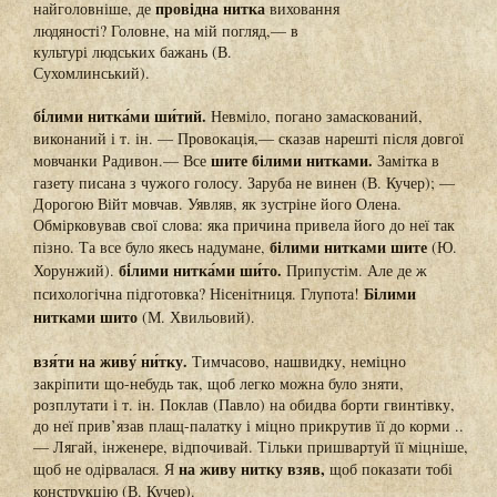
провідна нитка
найголовніше, де
виховання
людяності? Головне, на мій погляд,— в
культурі людських бажань (В.
Сухомлинський).
бі́лими нитка́ми ши́тий.
Невміло, погано замаскований,
виконаний і т. ін. — Провокація,— сказав нарешті після довгої
шите білими нитками.
мовчанки Радивон.— Все
Замітка в
газету писана з чужого голосу. Заруба не винен (В. Кучер); —
Дорогою Війт мовчав. Уявляв, як зустріне його Олена.
Обмірковував свої слова: яка причина привела його до неї так
білими нитками шите
пізно. Та все було якесь надумане,
(Ю.
бі́лими нитка́ми ши́то.
Хорунжий).
Припустім. Але де ж
Білими
психологічна підготовка? Нісенітниця. Глупота!
нитками шито
(М. Хвильовий).
взя́ти на живу́ ни́тку.
Тимчасово, нашвидку, неміцно
закріпити що-небудь так, щоб легко можна було зняти,
розплутати і т. ін. Поклав (Павло) на обидва борти гвинтівку,
до неї прив’язав плащ-палатку і міцно прикрутив її до корми ..
— Лягай, інженере, відпочивай. Тільки пришвартуй її міцніше,
на живу нитку взяв,
щоб не одірвалася. Я
щоб показати тобі
конструкцію (В. Кучер).