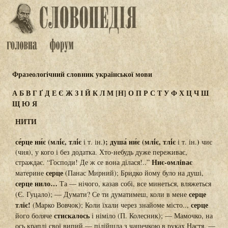
Фразеологічний словник української мови
А
Б
В
Г
Ґ
Д
Е
Є
Ж
З
І
Й
К
Л
М
[Н]
О
П
Р
С
Т
У
Ф
Х
Ц
Ч
Ш
Щ
Ю
Я
НИТИ
се́рце ни́є (млі́є, тлі́є
); душа́ ни́є (млі́є, тлі́є
)
і т. ін.
і т. ін.
чиє
(чия), у кого і без додатка. Хто-небудь дуже переживає,
Ниє-омліває
страждає. “Господи! Де ж се вона ділася!..”
серце
материне
(Панас Мирний); Бридко йому було на душі,
серце нило…
Та — нічого, казав собі, все минеться, вляжеться
серце
(Є. Гуцало); — Думати? Се ти думатимеш, коли в мене
тліє!
серце
(Марко Вовчок); Коли їхали через знайоме місто..,
стискалось
його боляче
і німіло (П. Колесник); — Мамочко, на
ось краплі свої випий,— підійшла з чашечкою в руках Настя. —