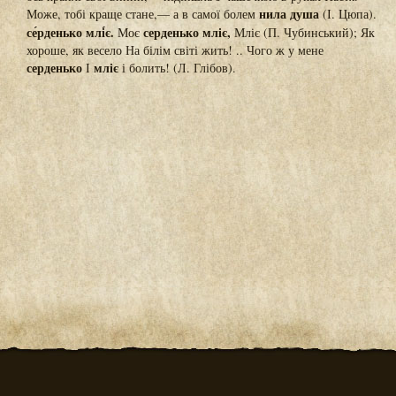
нила душа
Може, тобі краще стане,— а в самої болем
(І. Цюпа).
се́рденько млі́є.
серденько мліє,
Моє
Мліє (П. Чубинський); Як
хороше, як весело На білім світі жить! .. Чого ж у мене
серденько
мліє
І
і болить! (Л. Глібов).