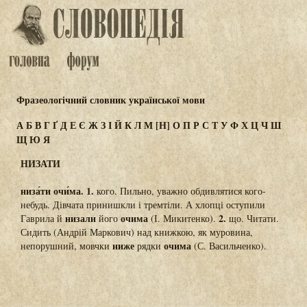
Фразеологічний словник української мови
А
Б
В
Г
Ґ
Д
Е
Є
Ж
З
І
Й
К
Л
М
[Н]
О
П
Р
С
Т
У
Ф
Х
Ц
Ч
Ш
Щ
Ю
Я
НИЗАТИ
низа́ти очи́ма.
1.
кого. Пильно, уважно обдивлятися кого-
небудь. Дівчата принишкли і тремтіли. А хлопці оступили
низали
очима
2.
Гаврила й
його
(І. Микитенко).
що. Читати.
Сидить (Андрій Маркович) над книжкою, як муровина,
ниже
очима
непорушний, мовчки
рядки
(С. Васильченко).