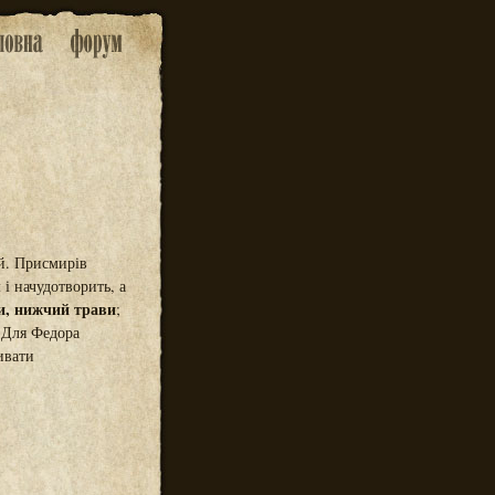
й. Присмирів
м і начудотворить, а
и,
нижчий трави
;
Для Федора
ивати