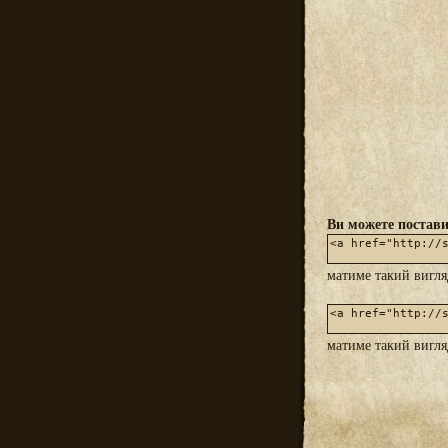
Ви можете постави
матиме такий вигл
матиме такий вигл