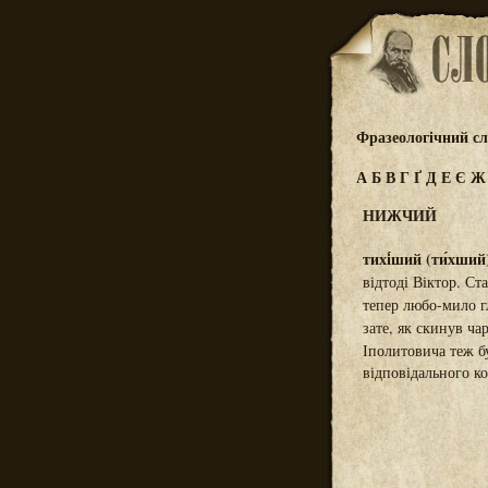
Фразеологічний сл
А
Б
В
Г
Ґ
Д
Е
Є
НИЖЧИЙ
тихі́ший (ти́хший)
відтоді Віктор. Ст
тепер любо-мило г
зате, як скинув ча
Іполитовича теж 
відповідального к