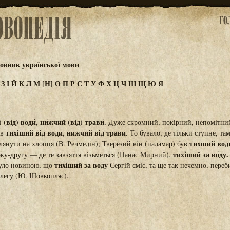
овник української мови
Ж
З
І
Й
К
Л
М
[Н]
О
П
Р
С
Т
У
Ф
Х
Ц
Ч
Ш
Щ
Ю
Я
 (від) води́, ни́жчий (від) трави́.
Дуже скромний, покірний, непомітни
тихіший від води,
нижчий від трави
ав
. То бувало, де тільки ступне, та
тихший вод
лянути на хлопця (В. Речмедін); Тверезий він (паламар) був
тихі́ший за во́ду.
рку-другу — де те завзяття візьметься (Панас Мирний).
тихіший за воду
було новиною, що
Сергій сміє, та ще так нечемно, переб
олегу (Ю. Шовкопляс).