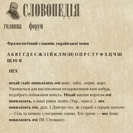
Фразеологічний словник української мови
А
Б
В
Г
Ґ
Д
Е
Є
Ж
З
І
Й
К
Л
М
[Н]
О
П
Р
С
Т
У
Ф
Х
Ц
Ч
Ш
Щ
Ю
Я
НЕХ
неха́й (хай) повила́зять о́чі
кому, лайл., перев. жарт.
Уживається для висловлення незадоволення ким-небудь,
Нехай
очі
недоброго побажання комусь.
вашим ворогам
повилазять,
нех
а наші рачки лазять (Укр.. присл..).
повила́зять о́чі,
діал. І Дмитро чує, як старий з серцем шепоче:
нех
— Сіль та печина з поганими очима. Хто уроче —
йому
повилазять очі
(М. Стельмах).