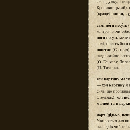
свою думку, і якщо
Кропивницький).
пливи, ку
(краще)
самі́ но́ги несу́ть 
контролюючи себе.
ноги несуть
мене н
носять
волі,
його 
понесли
(Сеспеля)
надзвичайно легко
(О. Гончар); Як за
(П. Тичина).
хоч карти́ну малю
хоч картину м
—
сила, що прогляда
хоч іко
Стельмах).
малюй та в церкв
чорт (ді́дько, неч
Уживається для ви
наслідків чийогось