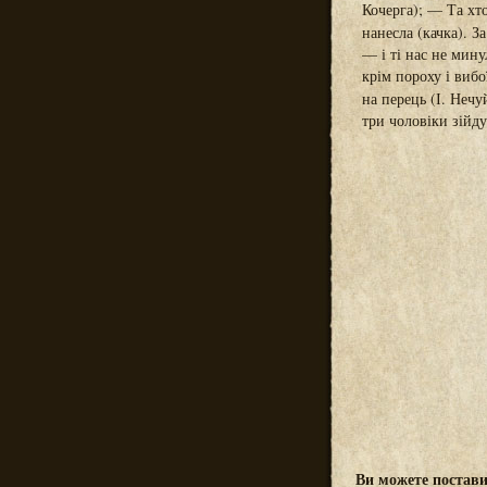
Кочерга); — Та х
нанесла (качка). З
— і ті нас не мин
крім пороху і вибо
на перець (І. Неч
три чоловіки зійду
Ви можете постави