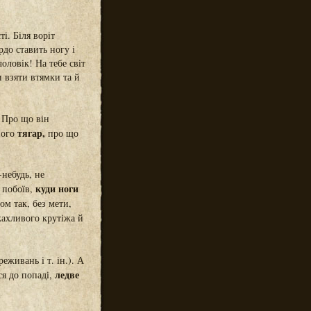
і. Біля воріт
рдо ставить ногу і
оловік! На тебе світ
и взяти втямки та й
 Про що він
тягар,
ого
про що
-небудь, не
куди ноги
 побоїв,
ом так, без мети,
жахливого крутіжа й
еживань і т. ін.). А
ледве
ся до попаді,