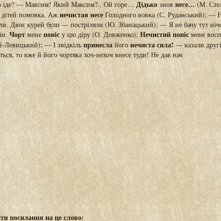
Дідько
несе…
то іде? — Максим! Який Максим?.. Ой горе…
знов
(М. Сте
нечистая несе
а дітей помовка. Аж
Голодного вовка (С. Руданський); — 
ули. Двоє курей були — постріляли (Ю. Збанацький); — Я не бачу тут ніч
Чорт
поніс
Нечистий поніс
їн.
мене
у цю діру (О. Довженко);
мене восе
принесла
нечиста сила!
уй-Левицький); — І звідкіль
його
— казали другі
ться, то вже й його чортяка хоч-нехоч внесе туди! Не дав нач
ти посилання на це слово: