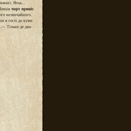
льмах); Яєць…
чорт приніс
Німців
ого незвичайного,
ни в гості до куми
.— Тільки де два-