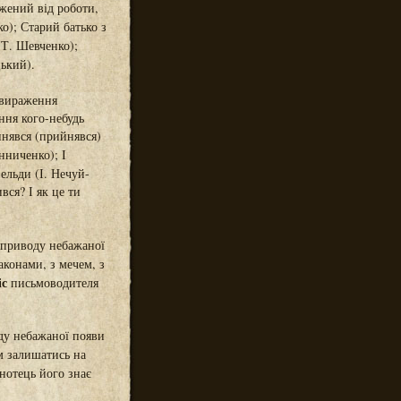
ажений від роботи,
о); Старий батько з
Т. Шевченко);
ький).
 вираження
ння кого-небудь
нявся (прийнявся)
нниченко); І
ельди (І. Нечуй-
вся? І як це ти
 приводу небажаної
аконами, з мечем, з
іс
письмоводителя
ду небажаної появи
м залишатись на
нотець його знає