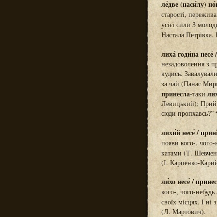
ле́две (наси́лу) но́
старості, пережива
усієї сили З молод
Настала Петрівка.
лиха́ годи́на несе́
незадоволення з п
кудись. Завалувал
за чай (Панас Ми
принесла
ли
-таки
Левицький); Прийш
сюди пропхавсь?”
лихи́й несе́ / прині
появи кого-, чого-
катами (Т. Шевчен
(І. Карпенко-Карий
ли́хо несе́ / принес
кого-, чого-небудь
своїх місцях. І ні
(Л. Мартович).