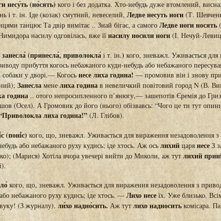
ги несу́ть (но́сять)
кого і без додатка. Хто-небудь дуже втомлений, висн
Ледве несуть ноги
нь і т. ін. Іде (козак) смутний, невеселий,
(Т. Шевченк
Ледве ноги носять
ицями танцює Та двір вимітає .. Знай бігає, а самого
(
насилу носили ноги
 Нимидора насилу одговілась, вже її
(І. Нечуй-Левиц
 / занесла́ (принесла́, приволокла́
)
і т. ін.
кого, зневажл. Уживається для
риводу прибуття когось небажаного куди-небудь або небажаного пересува
несе лиха година!
и собаки у дворі.— Когось
— промовив він і знову при
Занесла
лиха година
рний);
мене
в невеличкий повітовий город N (В. Ви
ха година
.. отого непросипленного п’янюгу,— зашепотів Єремія до Гриз
ов (Осел). А Громовик до його (нього) обізвавсь: “Чого це ти тут опини
“Приволокла лиха година!”
(Л. Глібов).
́с (поні́с)
кого, що, зневажл. Уживається для вираження незадоволення з
лихий
несе
небудь або небажаного руху кудись; іде хтось. Аж ось
царя
З з
лихий прин
ко); (Марися) Хотіла вчора увечері вийти до Миколи, аж тут
).
ло́
кого, що, зневажл. Уживається для вираження незадоволення з приво
Лихо несе
 або небажаного руху кудись; іде хтось. —
їх. Уже близько. Всі
ли́хо надно́сить.
лихо надносить
 звуку! (З журналу).
Аж тут
комісара. Па