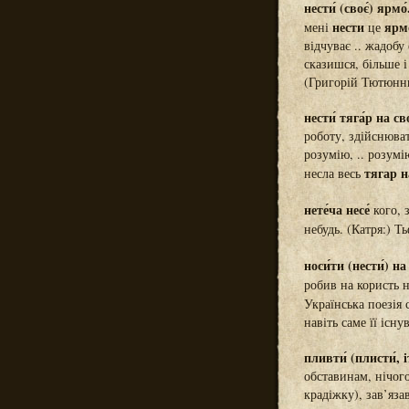
нести́ (своє́) ярмо́
нести
ярм
мені
це
відчуває .. жадобу
сказишся, більше і
(Григорій Тютюнн
нести́ тяга́р на сво
роботу, здійснюва
розумію, .. розу
тягар н
несла весь
нете́ча несе́
кого, 
небудь. (Катря:) Т
носи́ти (нести́) на 
робив на користь 
Українська поезія 
навіть саме її існ
пливти́ (плисти́, і
обставинам, нічог
крадіжку), зав’яза