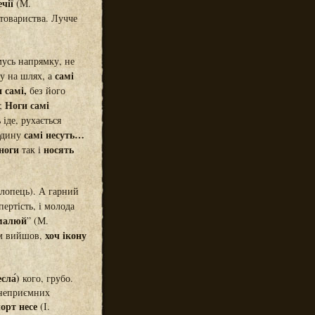
чії
(М.
товариства. Лучче
мусь напрямку, не
самі
ду на шлях, а
 самі,
без його
Ноги самі
);
іде, рухається
самі несуть…
дину
 ноги
носять
так і
хлопець). А гарний
пертість, і молода
 малюй
” (М.
хоч ікону
им вийшов,
есла́)
кого, грубо.
 неприємних
орт несе
(І.