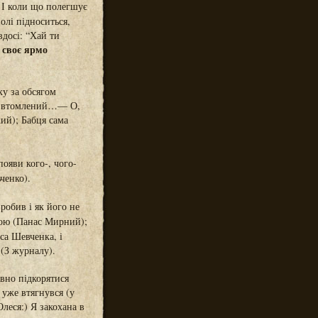
. І коли що полегшує
волі підноситься,
вдосі: “Хай ти
с своє ярмо
у за обсягом
хи втомлений…— О,
ий); Бабця сама
ояви кого-, чого-
ченко).
робив і як його не
вою (Панас Мирний);
са Шевченка, і
 (З журналу).
вно підкорятися
 уже втягнувся (у
Олеся:) Я закохана в