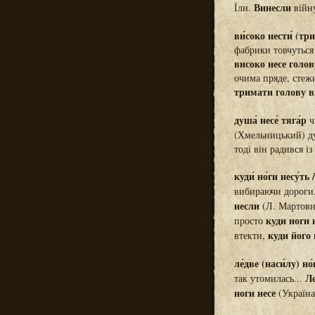
Винесли
Їли.
війн
ви́соко нести́ (три
фабрики товчуться 
високо несе голов
очима пряде, стежи
тримати голову в
душа́ несе́ тяга́р
ч
(Хмельницький) ду
тоді він радився і
куди́ но́ги несу́ть 
вибираючи дороги.
несли
(Л. Мартович
куди ноги 
просто
куди його 
втекти,
ле́две (наси́лу) но́
Ле
так утомилась...
ноги несе
(Україна 