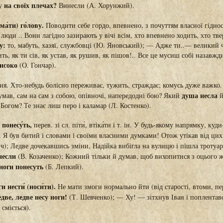
на своїх плечах?
у
Винесли (А. Хорунжий).
ма́ти) го́лову.
Поводити себе гордо, впевнено, з почуттям власної гідност
люди .. Вони лагідно зазирають у вічі всім, хто впевнено ходить, хто тве
у:
то, мабуть, хазяї, службовці (Ю. Яновський); — Адже ти..— великий ч
ть, як ти сів, як устав, як рушив, як пішов!.. Все це мусиш собі назавжд
исоко
(О. Гончар).
ия. Хто-небудь болісно переживає, тужить, страждає; комусь дуже важко.
душа несла
мав, сам на сам з собою, опівночі, напередодні бою? Який
й
з Богом? Те знає лиш перо і каламар (Л. Костенко).
/ понесу́ть,
перев. зі сл. піти́, втіка́ти і т. ін. У будь-якому напрямку, куди
 Я був битий і словами і своїми власними думками! Отож утікав від цих
); Ледве дочекавшись зміни, Надійка вибігла на вулицю і пішла тротуар
несли
(В. Козаченко); Кожний тільки й думав, щоб вихопитися з оцього 
ноги понесуть
(Б. Лепкий).
ги нести́ (носи́ти).
Не мати змоги нормально йти (від старості, втоми, пер
две, ледве несу ноги!
(Т. Шевченко); — Ху! — зітхнув Іван і поплентав
сміється).