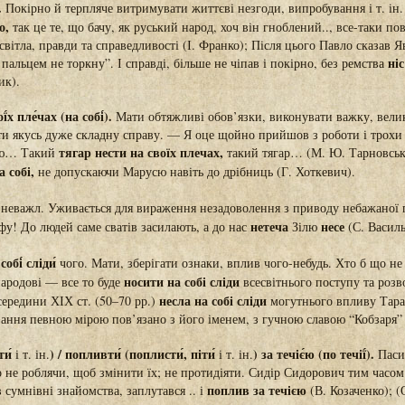
.
Покірно й терпляче витримувати життєві незгоди, випробування і т. ін
о,
так це те, що бачу, як руський народ, хоч він гноблений.., все-таки по
 світла, правди та справедливості (І. Франко); Після цього Павло сказав Я
ні
 пальцем не торкну”. І справді, більше не чіпав і покірно, без ремства
ик).
ї́х пле́чах (на собі́).
Мати обтяжливі обов’язки, виконувати важку, велик
ти якусь дуже складну справу. — Я оце щойно прийшов з роботи і тро
тягар нести на своїх плечах,
мію… Такий
такий тягар… (М. Ю. Тарновськ
а собі,
не допускаючи Марусю навіть до дрібниць (Г. Хоткевич).
зневажл. Уживається для вираження незадоволення з приводу небажаної п
нетеча
несе
ьфу! До людей саме сватів засилають, а до нас
Зілю
(С. Василь
собі́ сліди́
чого. Мати, зберігати ознаки, вплив чого-небудь. Хто б що не 
носити на собі сліди
народові — все то буде
всесвітнього поступу та роз
несла на собі сліди
середини ХІХ ст. (50–70 рр.)
могутнього впливу Тара
ування певною мірою пов’язано з його іменем, з гучною славою “Кобзаря”
ти́
) / попливти́ (поплисти́, піти́
) за течіє́ю (по течії́).
і т. ін.
і т. ін.
Паси
о не роблячи, щоб змінити їх; не протидіяти. Сидір Сидорович тим часом
поплив за течією
в сумнівні знайомства, заплутався .. і
(В. Козаченко); (