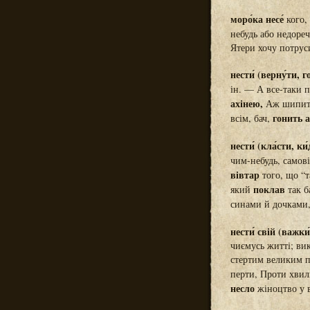
моро́ка несе́
кого,
небудь або недореч
Ятери хочу потрус
нести́ (верну́ти, г
ін. — А все-таки п
ахінею,
Аж шипить 
гонить 
всім, бач,
нести́ (кла́сти, ки
чим-небудь, самові
вівтар
того, що “
поклав
який
так б
синами й дочками
нести́ свій (важки
чиємусь житті; вик
стертим великим п
перти, Проти хвил
несло
жіноцтво у 