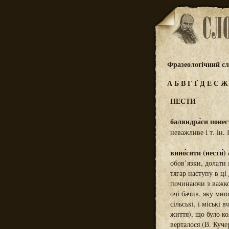
Фразеологічний сл
А
Б
В
Г
Ґ
Д
Е
Є
НЕСТИ
баляндра́си понести
неважливе і т. ін.
вино́сити (нести́) /
обов’язки, долати 
тягар наступу в ці
починаючи з важко
очі бачив, яку мн
сільські, і міські 
життя), що було к
верталося (В. Куч