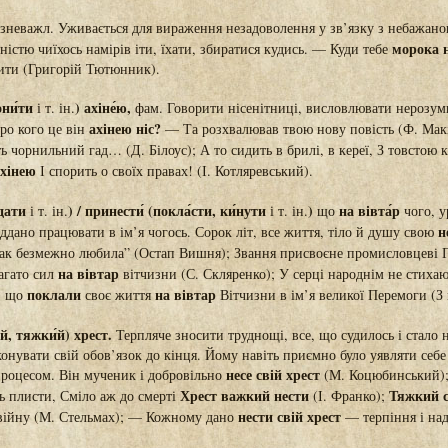
 зневажл. Уживається для вираження незадоволення у зв’язку з небажан
морока н
ністю чиїхось намірів іти, їхати, збиратися кудись. — Куди тебе
ити (Григорій Тютюнник).
они́ти
) ахіне́ю,
і т. ін.
фам. Говорити нісенітниці, висловлювати нерозумне
ахінею ніс?
ро кого це він
— Та розхвалював твою нову повість (Ф. Мак
чорнильний гад… (Д. Білоус); А то сидить в брилі, в кереї, З товстою 
ахінею
І спорить о своїх правах! (І. Котляревський).
́дати
) / принести́ (покла́сти, ки́нути
)
на вівта́р
і т. ін.
і т. ін.
що
чого, у
н
ддано працювати в ім’я чогось. Сорок літ, все життя, тіло й душу свою
так безмежно любила” (Остап Вишня); Звання присвоєне промисловцеві 
на вівтар
агато сил
вітчизни (С. Скляренко); У серці народнім не стихают
поклали
на вівтар
, що
своє життя
Вітчизни в ім’я великої Перемоги (З 
́й, тяжки́й) хрест.
Терпляче зносити труднощі, все, що судилось і стало
онувати свій обов’язок до кінця. Йому навіть приємно було уявляти себе
несе свій хрест
роцесом. Він мученик і добровільно
(М. Коцюбинський);
Хрест важкий нести
Тяжкий с
ь плисти, Сміло аж до смерті
(І. Франко);
нести свій хрест
війну (М. Стельмах); — Кожному дано
— терпіння і над