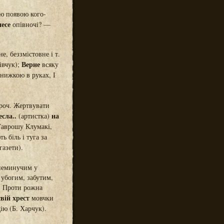
ою появою кого-
есе
опівночі? —
, беззмістовне і т.
Верне
івчук);
всяку
книжкою в руках, І
роч. Жертвувати
есла..
на
(артистка)
Гаврошу Клумакі,
ь біль і туга за
газети).
 неминучим у
 убогим, забутим,
 Проти рожна
вій хрест
мовчки
ію (Б. Харчук).