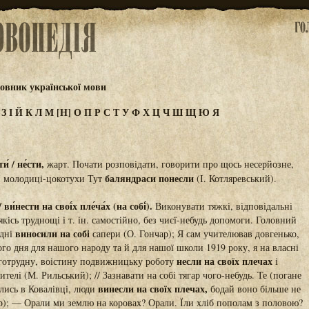
овник української мови
Ж
З
І
Й
К
Л
М
[Н]
О
П
Р
С
Т
У
Ф
Х
Ц
Ч
Ш
Щ
Ю
Я
́ / не́сти,
жарт. Почати розповідати, говорити про щось несерйозне,
баляндраси понесли
 І молодиці-цокотухи Тут
(І. Котляревський).
 ви́нести на свої́х пле́ча́х (на собі́).
Виконувати тяжкі, відповідальні
якісь труднощі і т. ін. самостійно, без чиєї-небудь допомоги. Головний
виносили на собі
 дні
сапери (О. Гончар); Я сам учителював довгенько,
го дня для нашого народу та й для нашої школи 1919 року, я на власні
несли на своїх плечах
оготрудну, воістину подвижницьку роботу
і
вчителі (М. Рильський); // Зазнавати на собі тягар чого-небудь. Те (погане
винесли на своїх плечах,
олись в Ковалівці, люди
бодай воно більше не
ер); — Орали ми землю на коровах? Орали. Їли хліб пополам з половою?