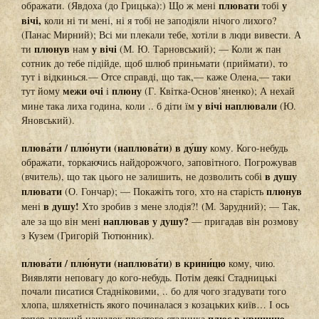
плювати
у
ображати. (Явдоха (до Грицька):) Що ж мені
тобі
вічі,
коли ні ти мені, ні я тобі не заподіяли нічого лихого?
(Панас Мирний); Всі ми плекали тебе, хотіли в люди вивести. А
плюнув
у вічі
ти
нам
(М. Ю. Тарновський); — Коли ж пан
сотник до тебе підійде, щоб шлюб приньмати (приймати), то
тут і відкинься.— Отсе справді, що так,— каже Олена,— таки
межи очі
плюну
тут йому
і
(Г. Квітка-Основ’яненко); А нехай
у вічі наплювали
мине така лиха година, коли .. б діти їм
(Ю.
Яновський).
плюва́ти / плю́нути (наплюва́ти) в ду́шу
кому. Кого-небудь
ображати, торкаючись найдорожчого, заповітного. Погрожував
в душу
(вчитель), що так цього не залишить, не дозволить собі
плювати
плюнув
(О. Гончар); — Покажіть того, хто на старість
в душу!
мені
Хто зробив з мене злодія?! (М. Зарудний); — Так,
наплював у душу?
але за що він мені
— пригадав він розмову
з Кузем (Григорій Тютюнник).
плюва́ти / плю́нути (наплюва́ти) в крини́цю
кому, чию.
Виявляти неповагу до кого-небудь. Потім деякі Стадницькі
почали писатися Стадніковими, .. бо для чого згадувати того
хлопа, шляхетність якого починалася з козацьких київ… І ось
плює в криницю
тепер далекий нащадок простого стадника