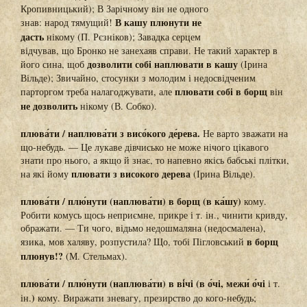
Кропивницький); В Зарічному він не одного
В кашу плюнути не
знав: народ тямущий!
дасть
нікому (П. Рєзніков); Завадка серцем
відчував, що Бронко не занехаяв справи. Не такий характер в
дозволити собі наплювати в кашу
його сина, щоб
(Ірина
Вільде); Звичайно, стосунки з молодим і недосвідченим
плювати собі в борщ
парторгом треба налагоджувати, але
він
не дозволить
нікому (В. Собко).
плюва́ти / наплюва́ти з висо́кого де́рева.
Не варто зважати на
що-небудь. — Це лукаве дівчисько не може нічого цікавого
знати про нього, а якщо й знає, то напевно якісь бабські плітки,
плювати з високого дерева
на які йому
(Ірина Вільде).
плюва́ти / плю́нути (наплюва́ти) в борщ (в ка́шу)
кому.
Робити комусь щось неприємне, прикре і т. ін., чинити кривду,
ображати. — Ти чого, відьмо недошмаляна (недосмалена),
в борщ
язика, мов халяву, розпустила? Що, тобі Пігловський
плюнув!?
(М. Стельмах).
плюва́ти / плю́нути (наплюва́ти) в ві́чі (в о́чі, межи́ о́чі
і т.
)
ін.
кому. Виражати зневагу, презирство до кого-небудь;