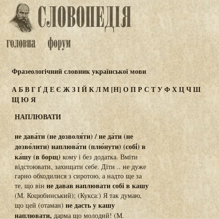
Фразеологічний словник української мови
А
Б
В
Г
Ґ
Д
Е
Є
Ж
З
І
Й
К
Л
М
[Н]
О
П
Р
С
Т
У
Ф
Х
Ц
Ч
Ш
Щ
Ю
Я
НАПЛЮВАТИ
не дава́ти (не дозволя́ти) / не да́ти (не
дозво́лити) наплюва́ти (плю́нути) (собі́) в
ка́шу (в борщ)
кому і без додатка. Вміти
відстоювати, захищати себе. Діти .. не дуже
гарно обходилися з сиротою, а надто ще за
не давав наплювати собі в кашу
те, що він
(М. Коцюбинський); (Кукса:) Я так думаю,
не дасть у кашу
що цей (отаман)
наплювати,
дарма що молодий! (М.