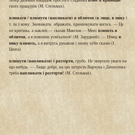
своїх пращурів (М. Стельмах).
плюва́ти / плю́нути (наплюва́ти) в обли́ччя (в лице́, в пи́ку
і
)
т. ін.
кому. Зневажати, ображати, принижувати когось. — Це
плюють в
не критика, а наклеп,— сказав Максим.— Мені
обличчя,
в
а я повинен усміхатися! (М. Зарудний); — Німці
пику плюють,
а я витрусь рукавом і знову зуби скалю (І.
Цюпа).
плю́нути (наплюва́ти) і розте́рти,
грубо. Не звертати уваги на
що-небудь. — Люди добрі, на цю хитрість Варчука і Денисенка
наплювати і розтерти!
треба
(М. Стельмах).