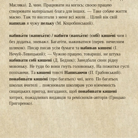
2.
Масляка).
чию. Працювати на когось; своєю працею
створювати матеріальні блага для інших. — Таке собаче життя
маємо. Таж то висотали з мене всі жили .. Цілий вік свій
напихав
пельку
я чужу
(М. Коцюбинський).
набива́ти (напиха́ти) / наби́ти (напха́ти) (собі́) кише́ні
чим і
без додатка, зневажл. Багатіти, наживатися (перев. нечесним
набивав кишен
шляхом). Писар писав усім бумаги та
і (І.
Нечуй-Левицький); — Чужою працею, товариші, не штука
набивати собі кишені
(Д. Бедзик); Занедбали сини рідну
мовоньку. Не туди бо вони гнуть головоньку, На пожитки густі
кишені
Напихаючи
позіхаючи, Та
товсті
(П. Грабовський).
понабива́ти кише́ні
(про багатьох) чиї, кого. По багатьох
школах вчителі .. пояснювали школярам усю нікчемність
понабивати кишені
сищицьких пригод, вигаданих, щоб
хитрих, пожадливих видавців та ремісників-авторів (Грицько
Григоренко).