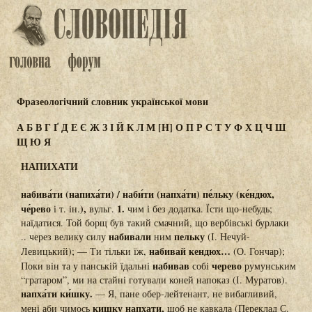
Фразеологічний словник української мови
А
Б
В
Г
Ґ
Д
Е
Є
Ж
З
І
Й
К
Л
М
[Н]
О
П
Р
С
Т
У
Ф
Х
Ц
Ч
Ш
Щ
Ю
Я
НАПИХАТИ
набива́ти (напиха́ти) / наби́ти (напха́ти) пе́льку (ке́ндюх,
че́рево
),
1.
і т. ін.
вульг.
чим і без додатка. Їсти що-небудь;
наїдатися. Той борщ був такий смачний, що вербівські бурлаки
набивали
пельку
.. через велику силу
ним
(І. Нечуй-
набивай кендюх…
Левицький); — Ти тільки їж,
(О. Гончар);
набивав
черево
Поки він та у панській їдальні
собі
румунським
“гратаром”, ми на стайні готували коней напоказ (І. Муратов).
напха́ти ки́шку.
— Я, пане обер-лейтенант, не вибагливий,
кишку напхати,
мені аби чимось
щоб не кавкала (Переклад С.