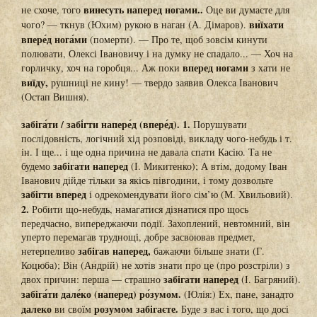
винесуть наперед ногами..
не схоче, того
Оце ви думаєте для
ви́їхати
чого? — ткнув (Юхим) рукою в наган (А. Дімаров).
впере́д нога́ми
(померти). — Про те, щоб зовсім кинути
полювати, Олексі Івановичу і на думку не спадало... — Хоч на
вперед ногами
горличку, хоч на горобця... Аж поки
з хати не
виїду,
рушниці не кину! — твердо заявив Олекса Іванович
(Остап Вишня).
забіга́ти / забі́гти напере́д (впере́д). 1.
Порушувати
послідовність, логічний хід розповіді, викладу чого-небудь і т.
ін. І ще... і ще одна причина не давала спати Касію. Та не
забігати наперед
будемо
(І. Микитенко); А втім, додому Іван
Іванович дійде тільки за якісь півгодини, і тому дозвольте
забігти вперед
і одрекомендувати його сім’ю (М. Хвильовий).
2.
Робити що-небудь, намагатися дізнатися про щось
передчасно, випереджаючи події. Захоплений, невтомний, він
уперто перемагав труднощі, добре засвоював предмет,
забігав наперед,
нетерпеливо
бажаючи більше знати (Г.
Коцюба); Він (Андрій) не хотів знати про це (про розстріли) з
забігати наперед
двох причин: перша — страшно
(І. Багряний).
забіга́ти дале́ко (наперед) ро́зумом.
(Юлія:) Ех, пане, занадто
далеко
розумом забігаєте.
ви своїм
Буде з вас і того, що досі