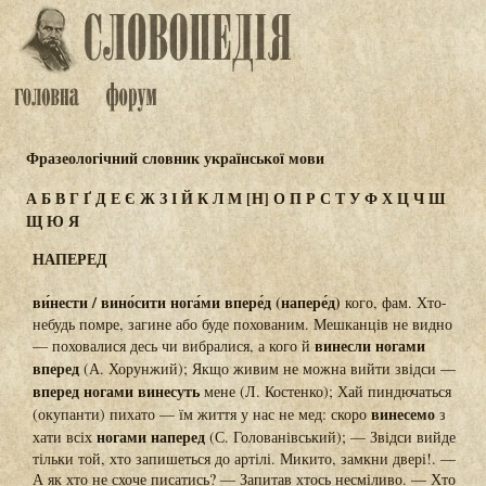
Фразеологічний словник української мови
А
Б
В
Г
Ґ
Д
Е
Є
Ж
З
І
Й
К
Л
М
[Н]
О
П
Р
С
Т
У
Ф
Х
Ц
Ч
Ш
Щ
Ю
Я
НАПЕРЕД
ви́нести / вино́сити нога́ми впере́д (напере́д)
кого, фам. Хто-
небудь помре, загине або буде похованим. Мешканців не видно
винесли ногами
— поховалися десь чи вибралися, а кого й
вперед
(А. Хорунжий); Якщо живим не можна вийти звідси —
вперед ногами винесуть
мене (Л. Костенко); Хай пиндючаться
винесемо
(окупанти) пихато — їм життя у нас не мед: скоро
з
ногами наперед
хати всіх
(С. Голованівський); — Звідси вийде
тільки той, хто запишеться до артілі. Микито, замкни двері!. —
А як хто не схоче писатись? — Запитав хтось несміливо. — Хто