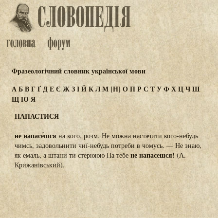
Фразеологічний словник української мови
А
Б
В
Г
Ґ
Д
Е
Є
Ж
З
І
Й
К
Л
М
[Н]
О
П
Р
С
Т
У
Ф
Х
Ц
Ч
Ш
Щ
Ю
Я
НАПАСТИСЯ
не напасе́шся
на кого, розм. Не можна настачити кого-небудь
чимсь, задовольнити чиї-небудь потреби в чомусь. — Не знаю,
не напасешся!
як емаль, а штани ти стерююю На тебе
(А.
Крижанівський).