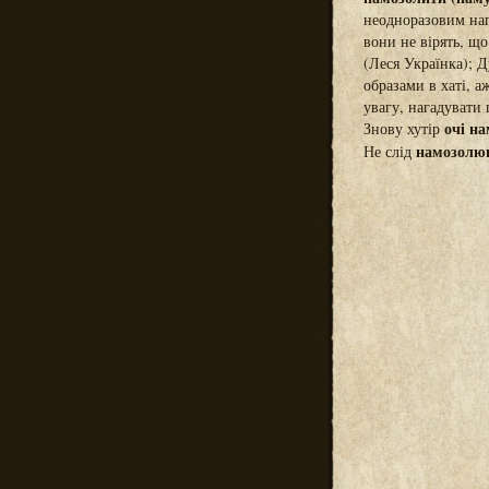
неодноразовим наг
вони не вірять, що
(Леся Українка); Д
образами в хаті, 
увагу, нагадувати
очі н
Знову хутір
намозолю
Не слід