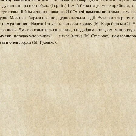
адуванням про що-небудь. (Горніг:) Нехай би вони до мене прийшли, ті 
очі намозолив
 тут голод. Я б їм дещицю показав. Я б їм
отими всіма г
урно Маланка збирала насіння, дурно плекала надії. Вузлики з зерном та
намулили очі.
аж
Нарешті зняла та винесла в хижу (М. Коцюбинський); //
 про щось. Дмитро входить засніжений, з недобрим поглядом, міцно сту
амуляв,
намозо́люват
нагадав усю кривду! — зітхає (мати) (М. Стельмах).
вати очей
людям (М. Руденко).