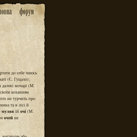
ртати до себе чиюсь
ті (Є. Гуцало);
 далекі мочарі (М.
своїм коханням
хто не турчить про
ника та в лісі й
муляв
очі
е
їй
(М.
очей
Хоч
не
, виглядом або