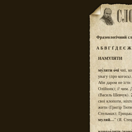
Фразеологічний сл
А
Б
В
Г
Ґ
Д
Е
Є
НАМУЛЯТИ
му́ляти о́чі
чиї, ко
увагу (про когось)
Аби даром не їсти
Олійник); // чим.
(Василь Шевчук).
свої клопоти, ніхт
жити (Григір Тютюн
Стельмах); Грицьк
муляй…
” (Я. Сте
намозо́лити (наму́