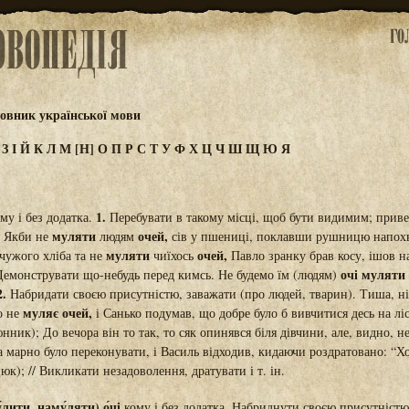
овник української мови
Ж
З
І
Й
К
Л
М
[Н]
О
П
Р
С
Т
У
Ф
Х
Ц
Ч
Ш
Щ
Ю
Я
1.
му і без додатка.
Перебувати в такому місці, щоб бути видимим; приве
муляти
очей,
. Якби не
людям
сів у пшениці, поклавши рушницю напохва
муляти
очей,
 чужого хліба та не
чиїхось
Павло зранку брав косу, ішов на
очі муляти
 Демонструвати що-небудь перед кимсь. Не будемо їм (людям)
2.
Набридати своєю присутністю, заважати (про людей, тварин). Тиша, ні
муляє очей,
о не
і Санько подумав, що добре було б вивчитися десь на ліс
ник); До вечора він то так, то сяк опинявся біля дівчини, але, видно, н
а марно було переконувати, і Василь відходив, кидаючи роздратовано: “
цюк); // Викликати незадоволення, дратувати і т. ін.
лити, наму́ляти) о́чі
кому і без додатка. Набриднути своєю присутністю