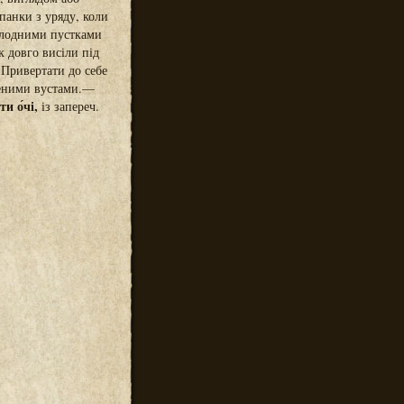
панки з уряду, коли
олодними пустками
к довго висіли під
 Привертати до себе
леними вустами.—
и о́чі,
із запереч.