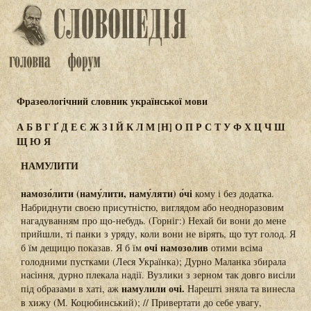
Фразеологічний словник української мови
А
Б
В
Г
Ґ
Д
Е
Є
Ж
З
І
Й
К
Л
М
[Н]
О
П
Р
С
Т
У
Ф
Х
Ц
Ч
Ш
Щ
Ю
Я
НАМУЛИТИ
намозо́лити (наму́лити, наму́ляти) о́чі
кому і без додатка.
Набриднути своєю присутністю, виглядом або неодноразовим
нагадуванням про що-небудь. (Горніг:) Нехай би вони до мене
прийшли, ті панки з уряду, коли вони не вірять, що тут голод. Я
очі намозолив
б їм дещицю показав. Я б їм
отими всіма
голодними пустками (Леся Українка); Дурно Маланка збирала
насіння, дурно плекала надії. Вузлики з зерном так довго висіли
намулили очі.
під образами в хаті, аж
Нарешті зняла та винесла
в хижу (М. Коцюбинський); // Привертати до себе увагу,