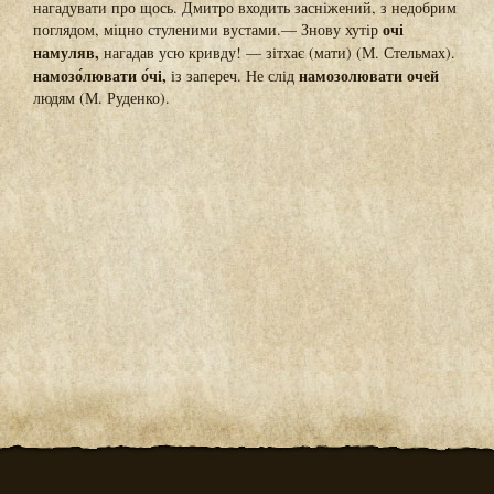
нагадувати про щось. Дмитро входить засніжений, з недобрим
очі
поглядом, міцно стуленими вустами.— Знову хутір
намуляв,
нагадав усю кривду! — зітхає (мати) (М. Стельмах).
намозо́лювати о́чі,
намозолювати очей
із запереч. Не слід
людям (М. Руденко).