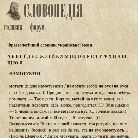
Фразеологічний словник української мови
А
Б
В
Г
Ґ
Д
Е
Є
Ж
З
І
Й
К
Л
М
[Н]
О
П
Р
С
Т
У
Ф
Х
Ц
Ч
Ш
Щ
Ю
Я
НАМОТУВАТИ
мота́ти (
намо́тувати) / намота́ти (собі́) на вус (на ву́са)
рідше
1.
що і без додатка.
Придивлятися, прислухатися до чого-небудь;
мотай на вус
помічати. — Так що ти, Кириле,
та вчися, як з
підлеглими поводити себе, може, пригодиться (Ю. Збанацький);
мотаю на вус
— Я людина військова, все
(С. Голованівський);
на вус мотай собі
Ти все
годяще й непутяще (С.
Воскрекасенко); Він не міг очей відвести, хоч розумів, що цим
на вус намотують…
нашкодить Феодосії: в селі все бачать, усе
(Василь Шевчук); // Запам’ятовувати, брати до уваги що-небудь.