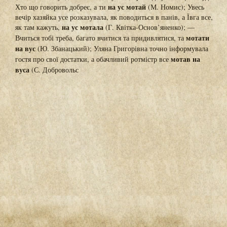
на ус мотай
Хто що говорить добреє, а ти
(М. Номис); Увесь
вечір хазяйка усе розказувала, як поводиться в панів, а Ївга все,
на ус мотала
як там кажуть,
(Г. Квітка-Основ’яненко); —
мотати
Вчиться тобі треба, багато вчитися та придивлятися, та
на вус
(Ю. Збанацький); Уляна Григорівна точно інформувала
мотав на
гостя про свої достатки, а обачливий ротмістр все
вуса
(С. Добровольс