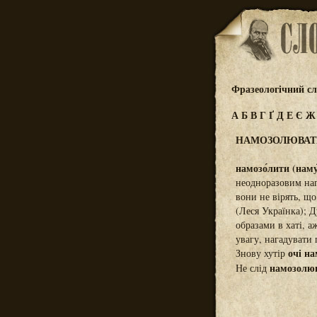
Фразеологічний сл
А
Б
В
Г
Ґ
Д
Е
Є
НАМОЗОЛЮВАТ
намозо́лити (наму́
неодноразовим наг
вони не вірять, що
(Леся Українка); Д
образами в хаті, 
увагу, нагадувати
очі н
Знову хутір
намозолю
Не слід