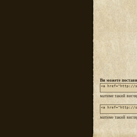
Ви можете постави
матиме такий вигл
матиме такий вигл