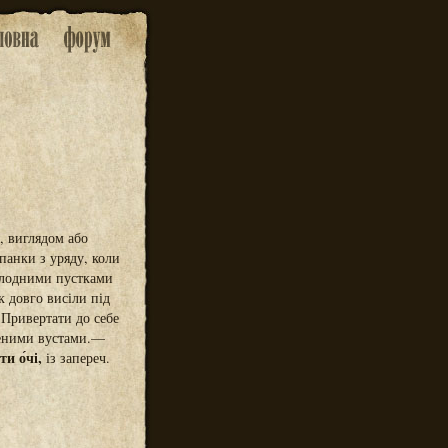
, виглядом або
панки з уряду, коли
олодними пустками
к довго висіли під
 Привертати до себе
леними вустами.—
и о́чі,
із запереч.