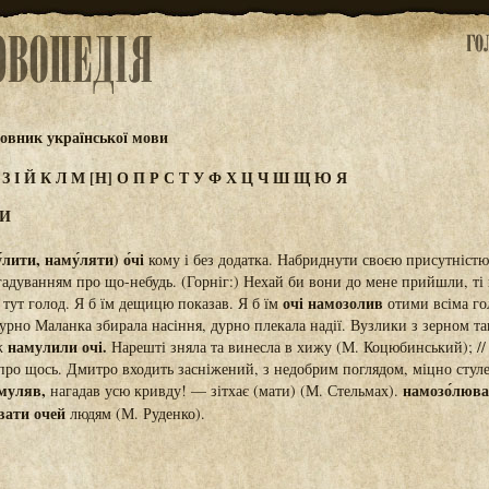
овник української мови
Ж
З
І
Й
К
Л
М
[Н]
О
П
Р
С
Т
У
Ф
Х
Ц
Ч
Ш
Щ
Ю
Я
И
лити, наму́ляти) о́чі
кому і без додатка. Набриднути своєю присутністю
адуванням про що-небудь. (Горніг:) Нехай би вони до мене прийшли, ті 
очі намозолив
 тут голод. Я б їм дещицю показав. Я б їм
отими всіма г
урно Маланка збирала насіння, дурно плекала надії. Вузлики з зерном та
намулили очі.
аж
Нарешті зняла та винесла в хижу (М. Коцюбинський); //
 про щось. Дмитро входить засніжений, з недобрим поглядом, міцно сту
амуляв,
намозо́люват
нагадав усю кривду! — зітхає (мати) (М. Стельмах).
вати очей
людям (М. Руденко).