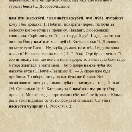
боки
туркові
(С. Добровольський).
нам’я́ти (наскубти́) / намина́ти (скубти́) чуб (чу́ба, чупри́ну)
1.
кому і без додатка.
Побити, покарати (перев. тягаючи за
волосся) кого-небудь за провину. Паллант, любесенький
хлопчина, Скріпивсь, стоїть, як твердий дуб, І жде, яка то зла
нам’яти
чуб
личина Йому
хоче
(І. Котляревський); Дивлюсь —
чуба,
намне!..
до мене суне Гася… Ну,
думаю,
І відкіля вона
взялася? Неначе стерегла мене (Л. Глібов); Оце було зачеплю її
або штовхну так, що вона й ноги задере, то вона зараз біжить до
намне чуба
матері жаліться; а мати мені .. було добре
або
наскубе вуха (І. Нечуй-Левицький); — А скоро вже біда
прийшла. То обороннику од нас бува ще й лихо: Всі
чуба
намнуть,
лихословити почнуть, І якщо
не
То ще й тихо!
нам’яли чуприну
(М. Старицький); За Катерину та й
(Укр..
присл..); Микита ледве стримував себе, щоб не бурчати. Кілька
разів таки підіймав бучу, погрожував спіймати Сапуна і
наскубти чуприну
2.
(І. Рябокляч).