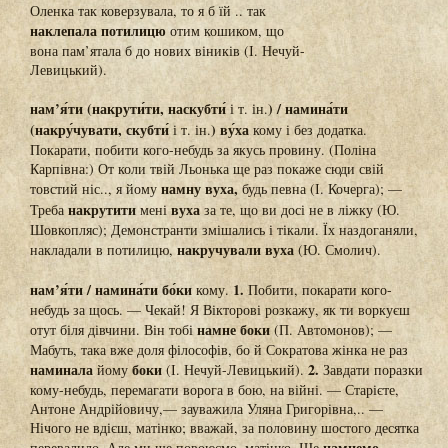
Оленка так коверзувала, то я б їй .. так
наклепала потилицю
отим кошиком, що
вона пам’ятала б до нових віників (І. Нечуй-
Левицький).
нам’я́ти (накрути́ти, наскубти́
) / намина́ти
і т. ін.
(накру́чувати, скубти́
) ву́ха
і т. ін.
кому і без додатка.
Покарати, побити кого-небудь за якусь провину. (Поліна
Карпівна:) От коли твій Льонька ще раз покаже сюди свій
намну вуха,
товстий ніс.., я йому
будь певна (І. Кочерга); —
накрутити
вуха
Треба
мені
за те, що ви досі не в ліжку (Ю.
Шовкопляс); Демонстранти змішались і тікали. Їх наздоганяли,
накручували вуха
накладали в потилицю,
(Ю. Смолич).
нам’я́ти / намина́ти бо́ки
1.
кому.
Побити, покарати кого-
небудь за щось. — Чекай! Я Вікторові розкажу, як ти воркуєш
намне боки
отут біля дівчини. Він тобі
(П. Автомонов); —
Мабуть, така вже доля філософів, бо й Сократова жінка не раз
наминала
боки
2.
йому
(І. Нечуй-Левицький).
Завдати поразки
кому-небудь, перемагати ворога в бою, на війні. — Старієте,
Антоне Андрійовичу,— зауважила Уляна Григорівна,.. —
Нічого не вдієш, матінко; вважай, за половину шостого десятка
намнемо
перевалило. Але ми ще повоюємо, матінко. Ще