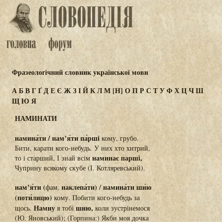
Фразеологічний словник української мови
А
Б
В
Г
Ґ
Д
Е
Є
Ж
З
І
Й
К
Л
М
[Н]
О
П
Р
С
Т
У
Ф
Х
Ц
Ч
Ш
Щ
Ю
Я
НАМИНАТИ
намина́ти / нам’я́ти па́рші
кому, грубо.
Бити, карати кого-небудь. У них хто хитрий,
наминає парші,
то і старший, І знай всім
Чуприну всякому скубе (І. Котляревський).
нам’я́ти (
наклепа́ти)
намина́ти ши́ю
фам.
/
(поти́лицю)
кому. Побити кого-небудь за
Намну
шию,
щось.
я тобі
коли зустрінемося
(Ю. Яновський); (Горпина:) Якби моя дочка