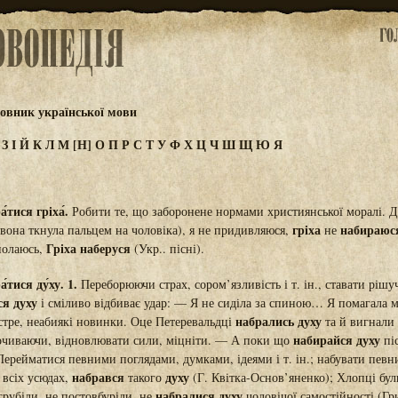
овник української мови
Ж
З
І
Й
К
Л
М
[Н]
О
П
Р
С
Т
У
Ф
Х
Ц
Ч
Ш
Щ
Ю
Я
́тися гріха́.
Робити те, що заборонене нормами християнської моралі. 
гріха
набираюс
(вона ткнула пальцем на чоловіка), я не придивляюся,
не
Гріха наберуся
полаюсь,
(Укр.. пісні).
́тися ду́ху. 1.
Переборюючи страх, сором’язливість і т. ін., ставати ріш
ся духу
і сміливо відбиває удар: — Я не сиділа за спиною… Я помагала 
набрались духу
йстре, неабиякі новинки. Оце Петеревальдці
та й вигнали
набирайся духу
чиваючи, відновлювати сили, міцніти. — А поки що
піс
Перейматися певними поглядами, думками, ідеями і т. ін.; набувати пев
набрався
духу
 всіх усюдах,
такого
(Г. Квітка-Основ’яненко); Хлопці були
набралися духу
грубіли, не постовбуріли, не
чоловічої самостійності (Гр