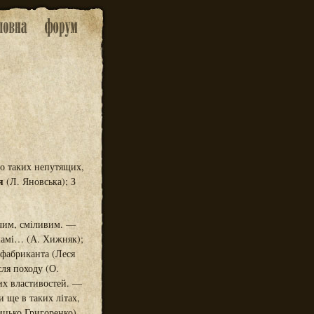
До таких непутящих,
я
(Л. Яновська); З
учим, сміливим. —
мамі… (А. Хижняк);
 фабриканта (Леся
ля походу (О.
них властивостей. —
 ще в таких літах,
ицько Григоренко).