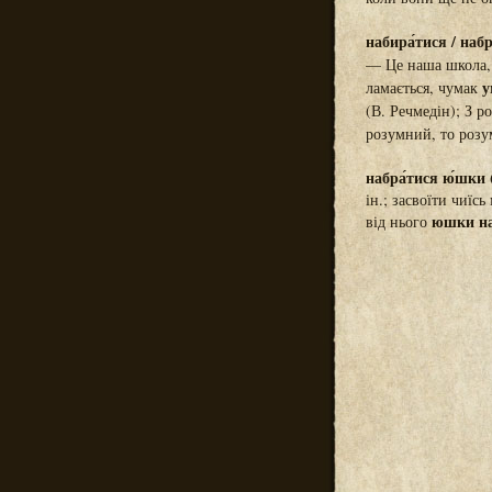
набира́тися / набра
— Це наша школа, 
у
ламається, чумак
(В. Речмедін); З 
розумний, то роз
набра́тися ю́шки 
ін.; засвоїти чиїс
юшки на
від нього