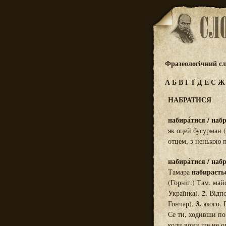
Фразеологічний сл
А
Б
В
Г
Ґ
Д
Е
Є
НАБРАТИСЯ
набира́тися / набра
як оцей бусурман 
отцем, з ненькою 
набира́тися / набра
набираєть
Тамара
(Горніг:) Там, ма
2.
Українка).
Відпо
3.
Гончар).
якого. 
Се ти, ходивши по
коли вони ще не о