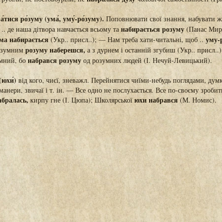
́тися ро́зуму (ума́, уму́-ро́зуму).
Поповнювати свої знання, набувати ж
набирається розуму
.. де наша дітвора навчається всьому та
(Панас Мирн
ма набирається
уму-
(Укр.. присл..); — Нам треба хати-читальні, щоб ..
розуму наберешся,
розумним
а з дурнем і останній згубиш (Укр.. присл.
набрався розуму
умний, бо
од розумних людей (І. Нечуй-Левицький).
(юхи́)
від кого, чиєї, зневажл. Перейнятися чиїми-небудь поглядами, думк
ь манери, звичаї і т. ін. — Все одно не послухається. Все по-своєму зроби
бралась,
юхи набрався
кирпу гне (І. Цюпа); Школярської
(М. Номис).