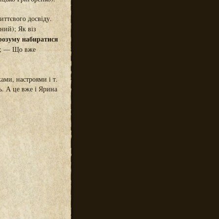
иттєвого досвіду.
ий); Як віз
розуму набиратися
.); — Що вже
ами, настроями і т.
ть. А це вже і Ярина