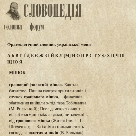
Фразеологічний словник української мови
А
Б
В
Г
Ґ
Д
Е
Є
Ж
З
І
Й
К
Л
[М]
Н
О
П
Р
С
Т
У
Ф
Х
Ц
Ч
Ш
Щ
Ю
Я
МІШОК
грошови́й (золоти́й) мішо́к.
Капітал,
багатство. Пишна галерея прихильників і
грошового мішка,
служок
.. фанатиків
збагачення вийшли з-під пера Тобілевича
(М. Рильський); Поет-демократ славить
вільні взаємини між людьми, не залежні ..
грошового мішка
від
(Життя і тв. Т. Г.
Шевченка); — За їхніми спинами стоять
золотих мішків
господарі
(В. Большак).