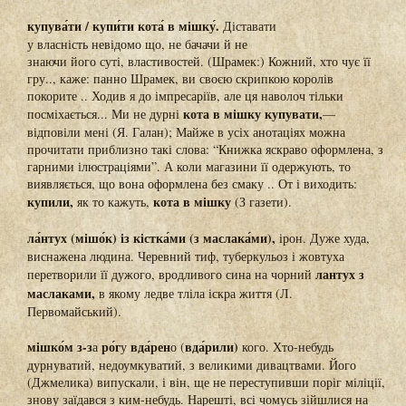
купува́ти / купи́ти кота́ в мішку́.
Діставати
у власність невідомо що, не бачачи й не
знаючи його суті, властивостей. (Шрамек:) Кожний, хто чує її
гру.., каже: панно Шрамек, ви своєю скрипкою королів
покорите .. Ходив я до імпресаріїв, але ця наволоч тільки
кота в мішку купувати,
посміхається... Ми не дурні
—
відповіли мені (Я. Галан); Майже в усіх анотаціях можна
прочитати приблизно такі слова: “Книжка яскраво оформлена, з
гарними ілюстраціями”. А коли магазини її одержують, то
виявляється, що вона оформлена без смаку .. От і виходить:
купили,
кота в мішку
як то кажуть,
(З газети).
ла́нтух (мішо́к) із кістка́ми (з маслака́ми),
ірон. Дуже худа,
виснажена людина. Черевний тиф, туберкульоз і жовтуха
лантух з
перетворили її дужого, вродливого сина на чорний
маслаками,
в якому ледве тліла іскра життя (Л.
Первомайський).
мішко́м з-з
ро́г
вда́рен
вда́рили)
а
у
о (
кого. Хто-небудь
дурнуватий, недоумкуватий, з великими дивацтвами. Його
(Джмелика) випускали, і він, ще не переступивши поріг міліції,
знову заїдався з ким-небудь. Нарешті, всі чомусь зійшлися на