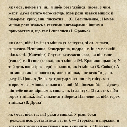
як (мов, немо́в
і т. ін.
) мішо́к розв’яза́вся,
перев. з чим,
жарт. Дуже багато чого-небудь.
Мов розв’язався мішок
із
гамором: крик, зик, пискотня… (С. Васильченко);
Немов
мішок розв’язавсь
з усякими виговорами і іншими
прикростями, що так і сипалися (І. Франко).
як (мов, ні́би
і т. ін.
) з мішка́ (з ла́нтуха),
зі сл. си́пати,
си́патися. Невпинно, безперервно, щедро і т. ін.; у великій
кількості. (Канупір:) Слухаєш-слухаєш його, ..а він сипе
(сипле) та й сипе (слова),
як з мішка
(М. Кропивницький); У
той день вони (рекорди) сипалися,
як із мішка
(В. Собко); А
питання так і сиплються,
мов з мішка,
і не всяк їм дасть
раду (І. Цюпа); Де-не-де тротуар чистили від снігу, хоч
згори,
мов з мішка,
сипався новий (М. Томчаній); — Доведе
він тебе цими віршами, сипле,
як із лантуха
(З газети).
ні́би
горо́х з мішка́.
Ідеї сипалися з Бориса Павловича,
ніби горох
з мішка
(В. Дрозд).
як (мов, ні́би
і т. ін.
) ра́ки з мішка́.
У різні боки
(розходитися, розтягатися і т. ін.). — І горілка, й пиріжки, й
усякі витребеньки,— гульня йде, і спинити їх (Тодоську й