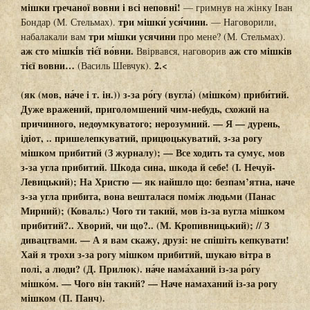
мішки гречаної вовни
і всі неповні!
— гримнув на жінку Іван
три мішки́ уся́чини.
Бондар (М. Стельмах).
— Наговорили,
три мішки усячини
набалакали вам
про мене? (М. Стельмах).
аж сто мішкі́в тіє́ї во́вни.
аж сто мішків
Ввірвався, наговорив
тієї вовни…
2.<
(Василь Шевчук).
(як (мов, на́че
і т. ін.
)) з-за ро́гу (вугла́) (мішко́м) приби́тий.
Дуже вражений, приголомшений чим-небудь, схожий на
причинного, недоумкуватого; нерозумний. — Я — дурень,
ідіот, .. пришелепкуватий, прицюцькуватий,
з-за рогу
мішком прибитий
(З журналу); — Все ходить та сумує,
мов
з-за угла прибитий.
Шкода сина, шкода й себе! (І. Нечуй-
Левицький); На Христю — як найшло що: безпам’ятна,
наче
з-за угла прибита,
вона вешталася поміж людьми (Панас
Мирний); (Коваль:) Чого ти такий,
мов із-за вугла мішком
прибитий?..
Хворий, чи що?.. (М. Кропивницький); // З
дивацтвами. — А я вам скажу, друзі: не спішіть кепкувати!
Хай я трохи
з-за рогу мішком прибитий,
шукаю вітра в
полі, а люди? (Д. Прилюк).
на́че нама́ханий із-за ро́гу
мішко́м.
— Чого він такий? —
Наче намаханий із-за рогу
мішком
(П. Панч).