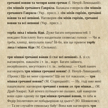
гречаної вовни та чотири копи гречки
(І. Нечуй-Левицький).
сім мішкі́в греча́ного Гаври́ла.
сім мішків
Балакала-говорила
гречаного Гаврила
сім міхі́в горі́хів, греча́ної
(Укр.. присл..).
во́вни та всі непо́вні.
сім міхів горіхів, гречаної
Наговорив
вовни та всі неповні
(Укр.. присл..).
то́рба ли́ха і мішо́к біди́.
Дуже багато неприємностей. І
неждано біля плоту його наздогнали селянські голоси: — Чи ж
торбу
треба, хлопці, випускати пана? Їй-бо, він ще привезе
лиха і мішок біди
(М. Стельмах).
три мішки́ греча́ної во́вни (і (та) всі непо́вні). 1.
зі сл.
наговори́ти, наказа́ти і т. ін., жарт. Багато зайвого,
несерйозного, несуттєвого і т. ін.; небилиці. — Оцей панич
три мішки гречаної вовни!
наговорить
(І. Нечуй-Левицький);
три
(Проня:) Що ви мене соромите? Що ви тут наказали,—
мішки гречаної вовни?
(М. Старицький); — Ну, годі вже мені
гречаної
вовни
три мішки…
пащекувати: наговорив
я
аж
(М.
Драй-Хмара); Хай нічого путнього не сказано, хай наверзли
три мішки гречаної вовни,
вони один одному по
то хіба ж
Федір Іполитович не побадьорішав од цього? (Ю. Шовкопляс);
три
— Та не слухайте гемонську бабу! Вона вам наговорить