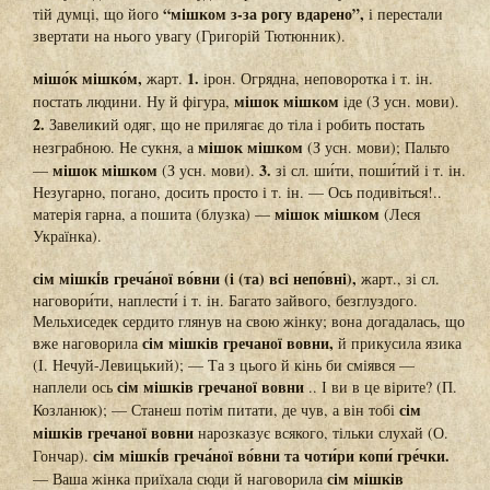
“мішком з-за рогу вдарено”,
тій думці, що його
і перестали
звертати на нього увагу (Григорій Тютюнник).
мішо́к мішко́м,
1.
жарт.
ірон. Огрядна, неповоротка і т. ін.
мішок мішком
постать людини. Ну й фігура,
іде (З усн. мови).
2.
Завеликий одяг, що не прилягає до тіла і робить постать
мішок мішком
незграбною. Не сукня, а
(З усн. мови); Пальто
мішок мішком
3.
—
(З усн. мови).
зі сл. ши́ти, поши́тий і т. ін.
Незугарно, погано, досить просто і т. ін. — Ось подивіться!..
мішок мішком
матерія гарна, а пошита (блузка) —
(Леся
Українка).
сім мішкі́в греча́ної во́вни (і (та) всі непо́вні),
жарт., зі сл.
наговори́ти, наплести́ і т. ін. Багато зайвого, безглуздого.
Мельхиседек сердито глянув на свою жінку; вона догадалась, що
сім мішків гречаної вовни,
вже наговорила
й прикусила язика
(І. Нечуй-Левицький); — Та з цього й кінь би сміявся —
сім мішків гречаної вовни
наплели ось
.. І ви в це вірите? (П.
сім
Козланюк); — Станеш потім питати, де чув, а він тобі
мішків гречаної вовни
нарозказує всякого, тільки слухай (О.
сім мішкі́в греча́ної во́вни та чоти́ри копи́ гре́чки.
Гончар).
сім мішків
— Ваша жінка приїхала сюди й наговорила