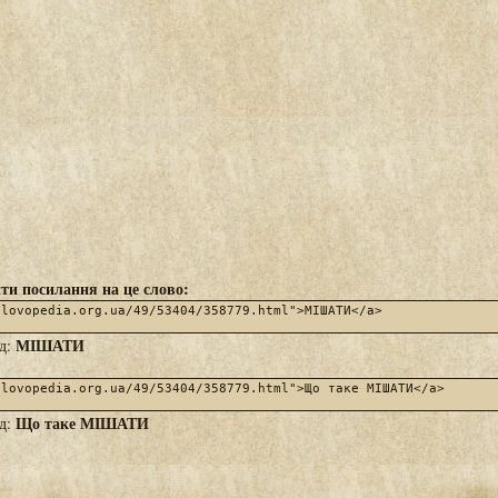
ти посилання на це слово:
МІШАТИ
яд:
Що таке МІШАТИ
яд: