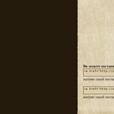
Ви можете постави
матиме такий вигл
матиме такий вигл