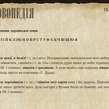
овник української мови
Ж
З
І
Й
К
Л
[М]
Н
О
П
Р
С
Т
У
Ф
Х
Ц
Ч
Ш
Щ
Ю
Я
в грязі́, в боло́ті
)
і т. ін.
кого. Несправедливо звинувачувати кого-небуд
 обмовляти, ганьбити і т. ін. Ось і почнуть дурні язики до небес підніма
міша́ти з грязю́кою
мішає
(М. Стельмах).
. А коли якийсь горе-керівник
 іноді просто не помічають (Є. Дудар).
ти, переміша́ти
) / міша́ти (всі) ка́рти
.
і т. ін.
кому і без додатка
Перешко
ати змоги зробити щось. Діла сьогодні у Кузьми йшли по-божому, але зн
и
(М. Стельмах).