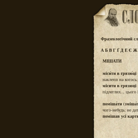
Фразеологічний сл
А
Б
В
Г
Ґ
Д
Е
Є
МІШАТИ
міси́ти в грязю́ці (
наклепи на когось;
місити в грязюці
підлеглих.., цього
поміша́ти (зміша́
чого-небудь; не д
помішав усі карт