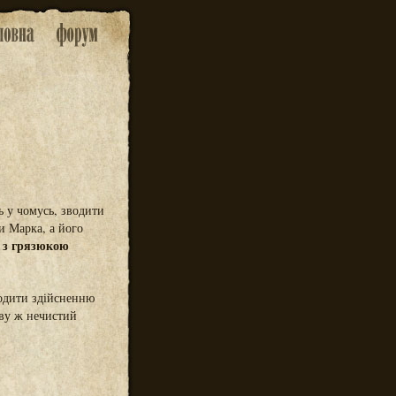
ь у чомусь, зводити
ти Марка, а його
 з грязюкою
дити здійсненню
ову ж нечистий