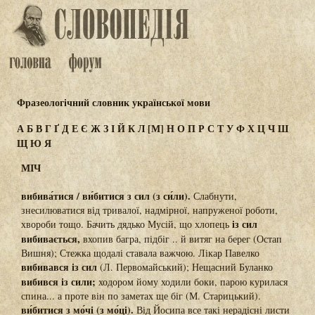
Фразеологічний словник української мови
А
Б
В
Г
Ґ
Д
Е
Є
Ж
З
І
Й
К
Л
[М]
Н
О
П
Р
С
Т
У
Ф
Х
Ц
Ч
Ш
Щ
Ю
Я
МІЧ
вибива́тися / ви́битися з сил (з си́ли).
Слабнути,
знесилюватися від тривалої, надмірної, напруженої роботи,
із сил
хвороби тощо. Бачить дядько Мусій, що хлопець
вибивається,
вхопив багра, підбіг .. й витяг на берег (Остап
Вишня); Стежка щодалі ставала важчою. Лікар Павелко
вибивався із сил
(Л. Первомайський); Нещасний Буланко
вибився із сили;
ходором йому ходили боки, парою курилася
спина... а проте він по заметах ще біг (М. Старицький).
ви́битися з мо́чі (з мо́ці).
Від Йосипа все такі нерадісні листи