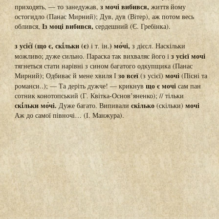
з мочі вибився,
приходять, — то занедужав,
життя йому
остогидло (Панас Мирний); Дув, дув (Вітер), аж потом весь
Із моці вибився,
облився,
сердешний (Є. Гребінка).
з усіє́ї (що є, скі́льки (є)
) мо́чі,
і т. ін.
з дієсл. Наскільки
з усієї мочі
можливо; дуже сильно. Параска так вихваляє його і
тягнеться стати нарівні з сином багатого одкупщика (Панас
зо всеї
мочі
Мирний); Одбиває й мене хвиля І
(з усієї)
(Пісні та
що є мочі
романси..); — Та деріть дужче! — крикнув
сам пан
сотник конотопський (Г. Квітка-Основ’яненко); // тільки
скі́льки мо́чі.
скілько
мочі
Дуже багато. Випивали
(скільки)
Аж до самої півночі… (І. Манжура).