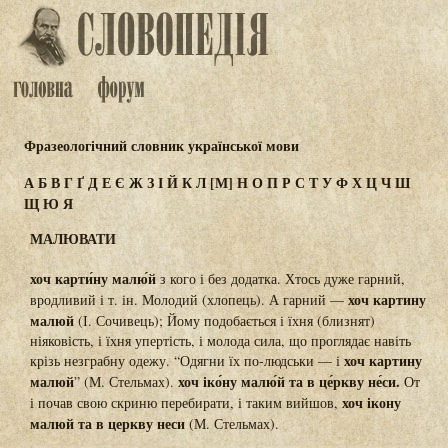
Фразеологічний словник української мови
А
Б
В
Г
Ґ
Д
Е
Є
Ж
З
І
Й
К
Л
[М]
Н
О
П
Р
С
Т
У
Ф
Х
Ц
Ч
Ш
Щ
Ю
Я
МАЛЮВАТИ
хоч карти́ну малю́й
з кого і без додатка. Хтось дуже гарний,
хоч картину
вродливий і т. ін. Молодий (хлопець). А гарний —
малюй
(І. Сочивець); Йому подобається і їхня (близнят)
ніяковість, і їхня упертість, і молода сила, що проглядає навіть
хоч картину
крізь незграбну одежу. “Одягни їх по-людськи — і
малюй
хоч іко́ну малю́й та в це́ркву не́си.
” (М. Стельмах).
От
хоч ікону
і почав свою скриню перебирати, і таким вийшов,
малюй та в церкву неси
(М. Стельмах).