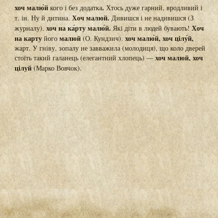
хоч малю́й
.
кого і без додатка
Хтось дуже гарний, вродливий і
Хоч малюй.
т. ін. Ну й дитина.
Дивишся і не надивишся (З
хоч на ка́рту малю́й.
Хоч
журналу).
Які діти в людей бувають!
на карту
малюй
хоч малю́й, хоч цілу́й,
його
(О. Кундзич).
жарт. У гніву, зопалу не завважила (молодиця), що коло дверей
хоч малюй, хоч
стоїть такий галанець (елегантний хлопець) —
цілуй
(Марко Вовчок).