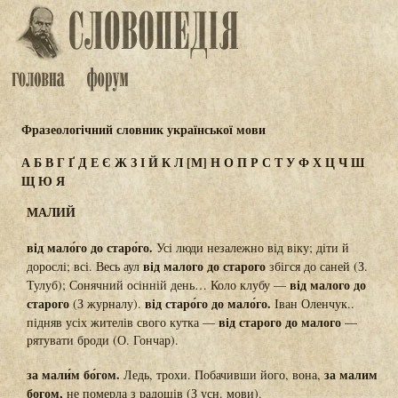
Фразеологічний словник української мови
А
Б
В
Г
Ґ
Д
Е
Є
Ж
З
І
Й
К
Л
[М]
Н
О
П
Р
С
Т
У
Ф
Х
Ц
Ч
Ш
Щ
Ю
Я
МАЛИЙ
від мало́го до старо́го.
Усі люди незалежно від віку; діти й
від малого до старого
дорослі; всі. Весь аул
збігся до саней (З.
від малого до
Тулуб); Сонячний осінній день… Коло клубу —
старого
від старо́го до мало́го.
(З журналу).
Іван Оленчук..
від старого до малого
підняв усіх жителів свого кутка —
—
рятувати броди (О. Гончар).
за мали́м бо́гом.
за малим
Ледь, трохи. Побачивши його, вона,
богом,
не померла з радощів (З усн. мови).