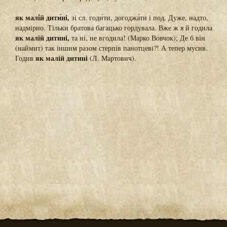
як малі́й дити́ні,
зі сл. годи́ти, догоджа́ти і под. Дуже, надто,
надмірно. Тільки братова багацько гордувала. Вже ж я й годила
як малій дитині,
та ні, не вгодила! (Марко Вовчок); Де б він
(наймит) так іншим разом стерпів панотцеві?! А тепер мусив.
як малій дитині
Годив
(Л. Мартович).