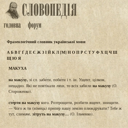
Фразеологічний словник української мови
А
Б
В
Г
Ґ
Д
Е
Є
Ж
З
І
Й
К
Л
[М]
Н
О
П
Р
С
Т
У
Ф
Х
Ц
Ч
Ш
Щ
Ю
Я
МАКУХА
на маку́ху,
зі сл. заби́ти, поби́ти і т. ін. Ущент, цілком,
на макуху
нещадно. Які не повтікали ляхи, то всіх забили
(О.
Стороженко).
сте́рти на маку́ху
кого. Розтрощити, розбити вщент, знищити.
— Чого ж ти (німець) припер нашу землю плюндрувати? Тебе ж
зітруть на макуху…
тут, слимаче,
(О. Ільченко).