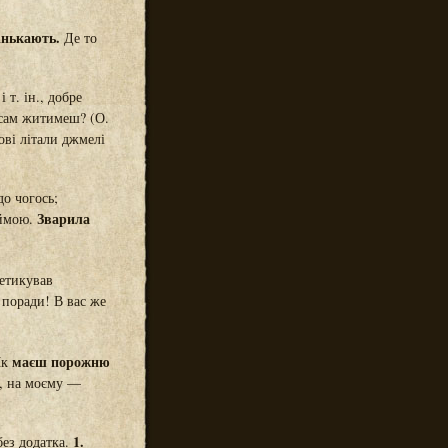
рінькають.
Де то
 т. ін., добре
 сам житимеш? (О.
ові літали джмелі
до чогось;
Зварила
оймою.
метикував
поради! В вас же
маєш порожню
Як
а, на моєму —
1.
без додатка.