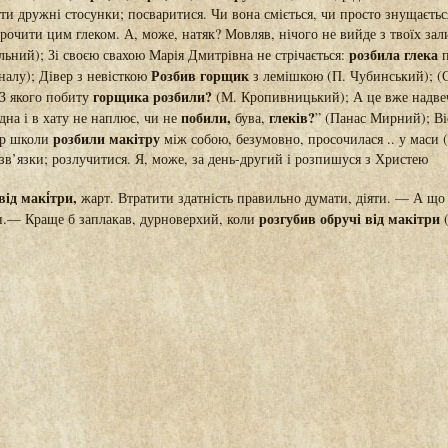
ти дружні стосунки; посваритися. Чи вона сміється, чи просто знущаєть
рочити цим глеком. А, може, натяк? Мовляв, нічого не вийде з твоїх за
розбила глека
льний); Зі своєю свахою Марія Дмитрівна не стрічається:
п
Розбив горщик
налу); Дівер з невісткою
з лемішкою (П. Чубинський); (
горщика розбили?
 З якого побиту
(М. Кропивницький); А це вже надве
побили,
глеків?
одна і в хату не наплює, чи не
бува,
” (Панас Мирний); Ві
розбили макітру
ор школи
між собою, безумовно, просочилася .. у маси 
зв’язки; розлучитися. Я, може, за день-другий і розпишуся з Христею
від макі́три,
жарт. Втратити здатність правильно думати, діяти. — А щ
розгубив обручі від макітри
н.— Краще б заплакав, дурноверхий, коли
(