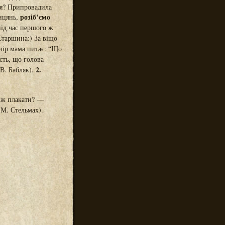
ся? Припровадила
розіб’ємо
лицянь,
ід час першого ж
Старшина:) За віщо
чір мама питає: “Що
сть, що голова
2.
(В. Бабляк).
о ж плакати? —
М. Стельмах).