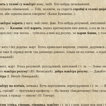
ють у голові́ (у макі́трі)
кому, чиїй. Хто-небудь легковажний,
горобці в голові цві
озумово обмежений. — Тобі, чоловіче, на старість
но, аби зернина вміла говорити! (Казки Буковини..).
акі́тра) ва́рить
у кого, чий (чия), фам. Хто-небудь розумний, кмітливий і
Казанок
варить,
мусь. —
твій
інших критикувати вже вмієш, а ось як ти
варив баняк,
дорослих) теж чогось .. губились ключі від розуму, не
у гол
 кого і без додатка, жарт. Хтось правильно вирішив, учинив, додумався 
 таки й справді витяг (на дзвіницю дзвона), тільки не на плечах, а під
нацький).
кого, жарт. Хтоcь розумний, розсудливий, кмітливий і т. ін. — Ловко з
макітра розуму!
до́бра макі́тра ро́зуму.
ого
(Ю. Яновський).
— Давайте 
ітра
(І. Нечуй-Левицький).
і́тру на пле́ча́х,
зневажл. Бути нерозумним, нерозсудливим і т. ін. — 
х,
стріляй! — бунтувався професор.— На твоєму (бандитовому) боці сил
ється, а правда — ніколи! (О. Гончар).
 глек (гле́ка, го́рщик, го́рщика, макі́тру
)
і т. ін.
з ким, рідше між ким і 