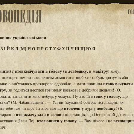
овник української мови
Ж
З
І
Й
К
Л
[М]
Н
О
П
Р
С
Т
У
Ф
Х
Ц
Ч
Ш
Щ
Ю
Я
чити) / втовкма́чувати в го́лову (в довбе́шку, в макі́тру)
кому,
 повторенням чи поясненням домогтися, щоб хто-небудь зрозумів або
втовкмачувати
таке-о вибухалось прездорове одоробло, а мати повинна
тру,
як годиться вестися гречному козакові з добрими людьми! (О.
втовк у голову,
нати, запевнити кого-небудь у чомусь. Ну хто їй
що
стки? (М. Чабанівський); — Усі ви (мужики) боїтесь тієї лікарні, як
втовчеш у
довбешку!
дять тебе там чи що? Та хіба вам що
дурну
(Б.
втовкмачували в голови
старанно
повстанців, що Острозький дає волю
втелю́щити у го́лову.
втелющи
акування (Іван Ле).
— Вам нічого і не
ич).