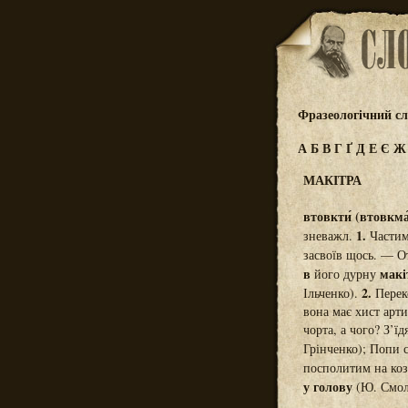
Фразеологічний сл
А
Б
В
Г
Ґ
Д
Е
Є
МАКІТРА
втовкти́ (втовкма́
1.
зневажл.
Частим
засвоїв щось. — О
в
макі
його дурну
2.
Ільченко).
Переко
вона має хист арти
чорта, а чого? З’ї
Грінченко); Попи 
посполитим на коз
у голову
(Ю. Смол