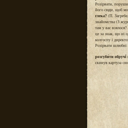
Розірвати, поруши
його сюди, щоб мо
глека?
(П. Загребе
знайомства (З жур
там у вас взялося?
це за знак, що ні 
колгоспу і директ
Розірвати шлюбні 
розгуби́ти обручі́ 
скинув картуза си