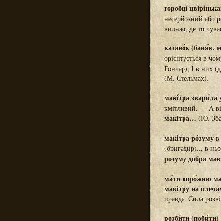
горобці́ цвірі́нька
несерйозний або р
виднао, де то чува
казано́к (баня́к, м
орієнтується в чо
Гончар); І в них (
(М. Стельмах).
макі́тра звари́ла
у
кмітливий. — А він
макітра…
(Ю. Зба
макі́тра ро́зуму
в 
(бригадир).., в нь
розуму добра мак
ма́ти поро́жню мак
макітру на плеча
правда. Сила розві
розби́ти (поби́ти)