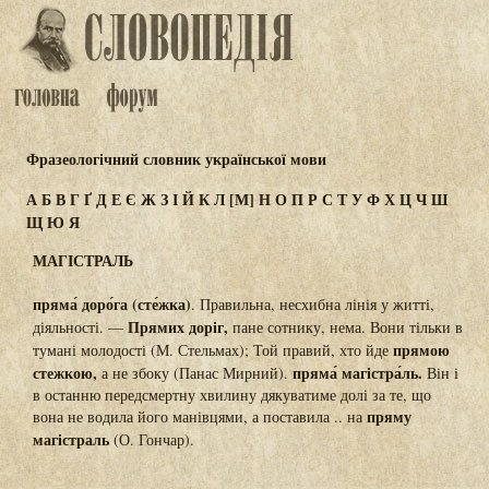
Фразеологічний словник української мови
А
Б
В
Г
Ґ
Д
Е
Є
Ж
З
І
Й
К
Л
[М]
Н
О
П
Р
С
Т
У
Ф
Х
Ц
Ч
Ш
Щ
Ю
Я
МАГІСТРАЛЬ
пряма́ доро́га (сте́жка)
. Правильна, несхибна лінія у житті,
Прямих доріг,
діяльності. —
пане сотнику, нема. Вони тільки в
прямою
тумані молодості (М. Стельмах); Той правий, хто йде
стежкою,
пряма́ магістра́ль.
а не збоку (Панас Мирний).
Він і
в останню передсмертну хвилину дякуватиме долі за те, що
пряму
вона не водила його манівцями, а поставила .. на
магістраль
(О. Гончар).