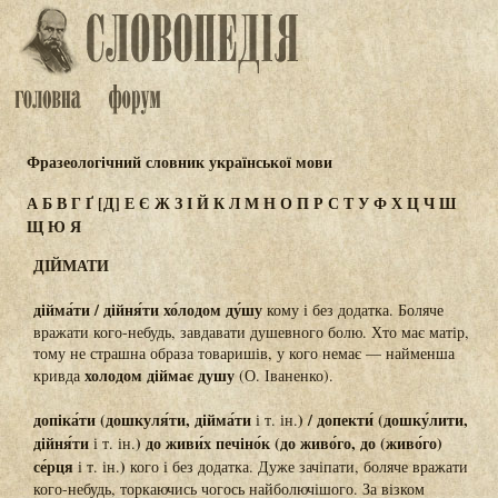
Фразеологічний словник української мови
А
Б
В
Г
Ґ
[Д]
Е
Є
Ж
З
І
Й
К
Л
М
Н
О
П
Р
С
Т
У
Ф
Х
Ц
Ч
Ш
Щ
Ю
Я
ДІЙМАТИ
дійма́ти / дійня́ти хо́лодом ду́шу
кому і без додатка. Боляче
вражати кого-небудь, завдавати душевного болю. Хто має матір,
тому не страшна образа товаришів, у кого немає — найменша
холодом діймає душу
кривда
(О. Іваненко).
допіка́ти (дошкуля́ти, дійма́ти
) / допекти́ (дошку́лити,
і т. ін.
дійня́ти
)
до живи́х печіно́к (до живо́го, до (живо́го)
і т. ін.
се́рця
)
і т. ін.
кого і без додатка. Дуже зачіпати, боляче вражати
кого-небудь, торкаючись чогось найболючішого. За візком