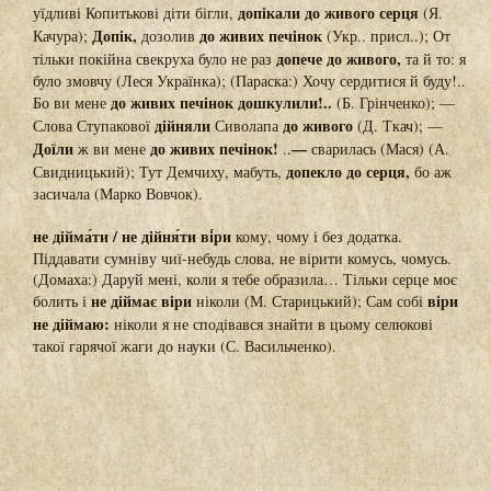
допікали до живого серця
уїдливі Копитькові діти бігли,
(Я.
Допік,
до живих печінок
Качура);
дозолив
(Укр.. присл..); От
допече до живого,
тільки покійна свекруха було не раз
та й то: я
було змовчу (Леся Українка); (Параска:) Хочу сердитися й буду!..
до живих печінок дошкулили!..
Бо ви мене
(Б. Грінченко); —
дійняли
до живого
Слова Ступакової
Сиволапа
(Д. Ткач); —
Доїли
до живих печінок!
—
ж ви мене
..
сварилась (Мася) (А.
допекло до серця,
Свидницький); Тут Демчиху, мабуть,
бо аж
засичала (Марко Вовчок).
не дійма́ти / не дійня́ти ві́ри
кому, чому і без додатка.
Піддавати сумніву чиї-небудь слова, не вірити комусь, чомусь.
(Домаха:) Даруй мені, коли я тебе образила… Тільки серце моє
не діймає віри
віри
болить і
ніколи (М. Старицький); Сам собі
не діймаю:
ніколи я не сподівався знайти в цьому селюкові
такої гарячої жаги до науки (С. Васильченко).