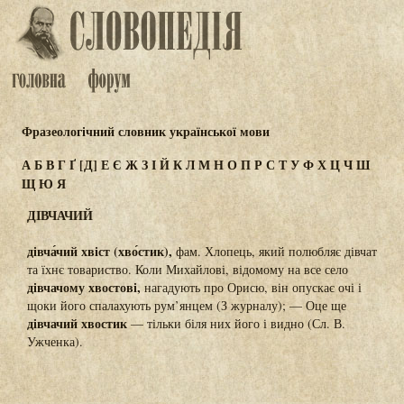
Фразеологічний словник української мови
А
Б
В
Г
Ґ
[Д]
Е
Є
Ж
З
І
Й
К
Л
М
Н
О
П
Р
С
Т
У
Ф
Х
Ц
Ч
Ш
Щ
Ю
Я
ДІВЧАЧИЙ
дівча́чий хвіст (хво́стик),
фам. Хлопець, який полюбляє дівчат
та їхнє товариство. Коли Михайлові, відомому на все село
дівчачому хвостові,
нагадують про Орисю, він опускає очі і
щоки його спалахують рум’янцем (З журналу); — Оце ще
дівчачий хвостик
— тільки біля них його і видно (Сл. В.
Ужченка).