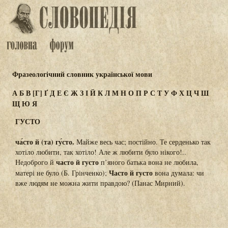
Фразеологічний словник української мови
А
Б
В
[Г]
Ґ
Д
Е
Є
Ж
З
І
Й
К
Л
М
Н
О
П
Р
С
Т
У
Ф
Х
Ц
Ч
Ш
Щ
Ю
Я
ГУСТО
ча́сто й (та) гу́сто.
Майже весь час; постійно. Те серденько так
хотіло любити, так хотіло! Але ж любити було нікого!..
часто й густо
Недоброго й
п’яного батька вона не любила,
Часто й густо
матері не було (Б. Грінченко);
вона думала: чи
вже людям не можна жити правдою? (Панас Мирний).